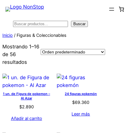
Saltar
al
contenido
Buscar
Buscar
Inicio
/ Figuras & Coleccionables
Mostrando 1–16
de 56
resultados
1 un. de Figura de pokemon –
24 figuras pokemón
Al Azar
$
69.360
$
2.890
Leer más
Añadir al carrito