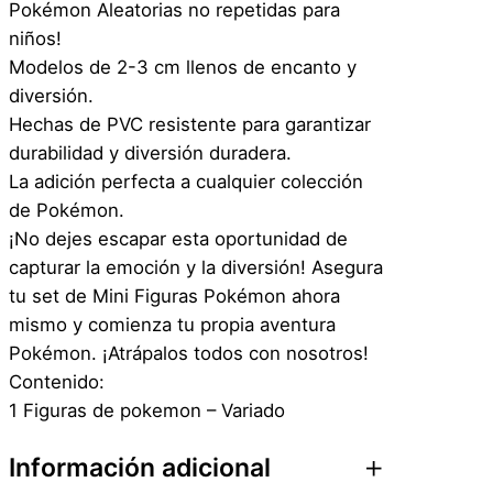
Pokémon Aleatorias no repetidas para
–
niños!
A
Modelos de 2-3 cm llenos de encanto y
l
diversión.
A
Hechas de PVC resistente para garantizar
z
durabilidad y diversión duradera.
a
La adición perfecta a cualquier colección
r
de Pokémon.
c
¡No dejes escapar esta oportunidad de
a
capturar la emoción y la diversión! Asegura
n
tu set de Mini Figuras Pokémon ahora
t
mismo y comienza tu propia aventura
i
Pokémon. ¡Atrápalos todos con nosotros!
d
Contenido:
a
1 Figuras de pokemon – Variado
d
Información adicional