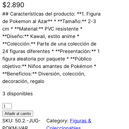
$
2.890
## Características del producto: **1. Figura
de Pokemon al Azar** * **Tamaño:** 2-3
cm * **Material:** PVC resistente *
**Diseño:** Kawaii, estilo anime *
**Colección:** Parte de una colección de
24 figuras diferentes * **Presentación:** 1
figura aleatoria por paquete * **Público
objetivo:** Niños amantes de Pokémon *
**Beneficios:** Diversión, colección,
decoración, regalo
3 disponibles
1
u
Añadir al carrito
n
SKU:
50.2.-JUG-
Category:
Figuras &
.
POKM-VAR
Coleccionables