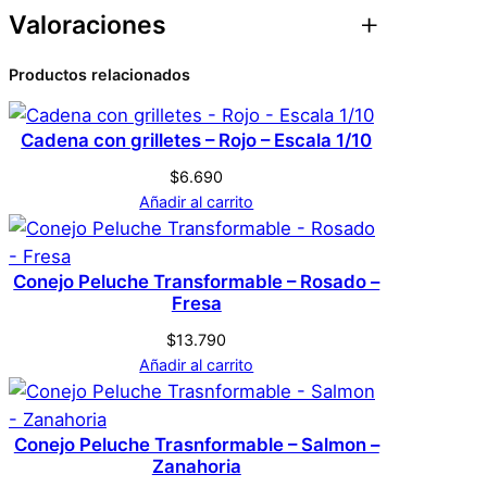
Valoraciones
Atributos
Valor
Peso
0,1 kg
Productos relacionados
0 valoraciones en 1 un.
Dimensiones
7 × 7 × 7 cm
de Figura de pokemon
Cadena con grilletes – Rojo – Escala 1/10
Genérica
Marca
– Al Azar
$
6.690
Añadir al carrito
No hay valoraciones aún. Solo los usuarios
Rojo
Color
registrados que hayan comprado este
Conejo Peluche Transformable – Rosado –
producto pueden hacer una valoración.
Fresa
Acceder
S
Tamaño
$
13.790
Añadir al carrito
Conejo Peluche Trasnformable – Salmon –
Zanahoria