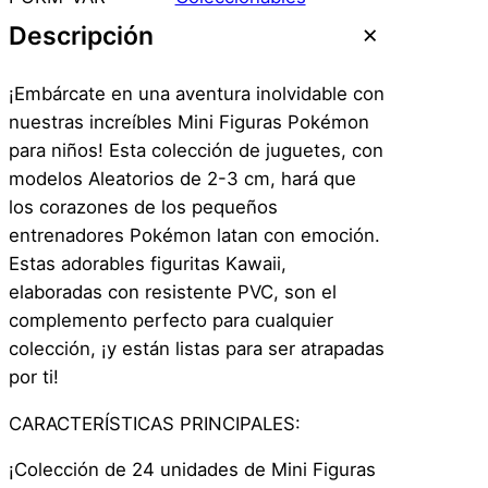
d
Descripción
e
F
¡Embárcate en una aventura inolvidable con
i
nuestras increíbles Mini Figuras Pokémon
g
para niños! Esta colección de juguetes, con
u
modelos Aleatorios de 2-3 cm, hará que
r
los corazones de los pequeños
a
entrenadores Pokémon latan con emoción.
d
Estas adorables figuritas Kawaii,
e
elaboradas con resistente PVC, son el
p
complemento perfecto para cualquier
o
colección, ¡y están listas para ser atrapadas
k
por ti!
e
m
CARACTERÍSTICAS PRINCIPALES:
o
¡Colección de 24 unidades de Mini Figuras
n