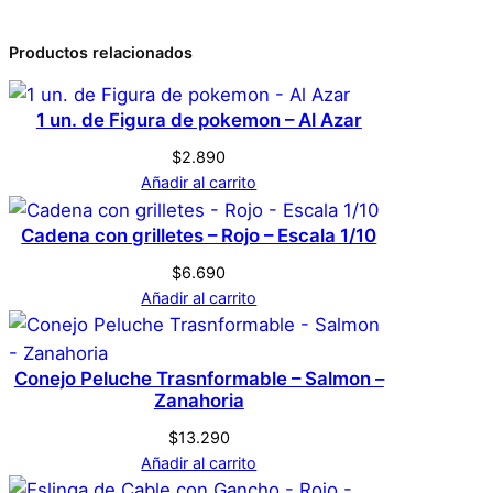
Atributos
Valor
Peso
0,1 kg
b
l
0 valoraciones en
Productos relacionados
18 × 1 × 18,0
e
Dimensiones
cm
Conejo Peluche
–
1 un. de Figura de pokemon – Al Azar
R
Transformable –
Genérica
Marca
o
$
2.890
Rosado – Fresa
s
Añadir al carrito
a
Rosado
Color
Cadena con grilletes – Rojo – Escala 1/10
d
No hay valoraciones aún. Solo los usuarios
o
registrados que hayan comprado este
$
6.690
–
Añadir al carrito
producto pueden hacer una valoración.
F
Acceder
r
Conejo Peluche Trasnformable – Salmon –
e
Zanahoria
s
a
$
13.290
Añadir al carrito
c