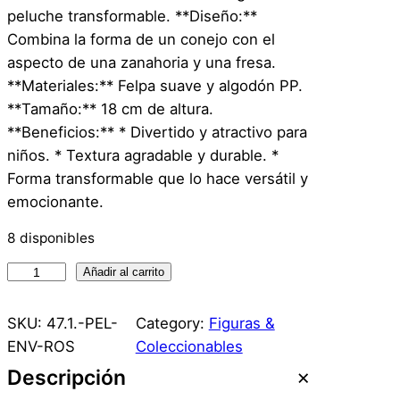
peluche transformable. **Diseño:**
Combina la forma de un conejo con el
aspecto de una zanahoria y una fresa.
**Materiales:** Felpa suave y algodón PP.
**Tamaño:** 18 cm de altura.
**Beneficios:** * Divertido y atractivo para
niños. * Textura agradable y durable. *
Forma transformable que lo hace versátil y
emocionante.
8 disponibles
C
Añadir al carrito
o
n
SKU:
47.1.-PEL-
Category:
Figuras &
e
ENV-ROS
Coleccionables
j
Descripción
o