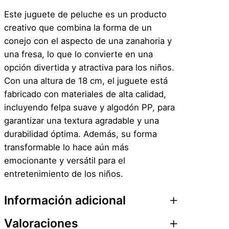
P
Este juguete de peluche es un producto
e
creativo que combina la forma de un
l
conejo con el aspecto de una zanahoria y
u
una fresa, lo que lo convierte en una
c
opción divertida y atractiva para los niños.
h
Con una altura de 18 cm, el juguete está
e
fabricado con materiales de alta calidad,
T
incluyendo felpa suave y algodón PP, para
r
garantizar una textura agradable y una
a
durabilidad óptima. Además, su forma
n
transformable lo hace aún más
s
emocionante y versátil para el
f
entretenimiento de los niños.
o
r
Información adicional
m
a
Valoraciones