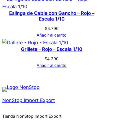
a
n
Eslinga de Cable con Gancho – Rojo –
t
Escala 1/10
i
$
4.790
d
Añadir al carrito
a
d
Grillete – Rojo – Escala 1/10
$
4.390
Añadir al carrito
NonStop Import Export
Tienda NonStop Import Export