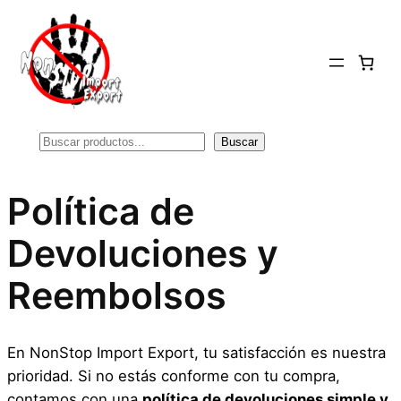
Saltar
al
contenido
Buscar
Buscar
Política de
Devoluciones y
Reembolsos
En NonStop Import Export, tu satisfacción es nuestra
prioridad. Si no estás conforme con tu compra,
contamos con una
política de devoluciones simple y