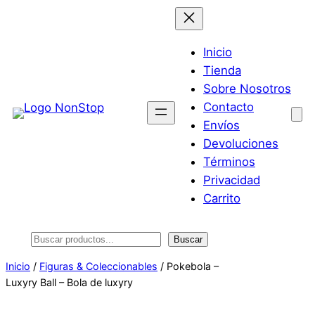
Saltar
al
contenido
Inicio
Tienda
Sobre Nosotros
Contacto
Envíos
Devoluciones
Términos
Privacidad
Carrito
Buscar
Buscar
Inicio
/
Figuras & Coleccionables
/ Pokebola –
Luxyry Ball – Bola de luxyry