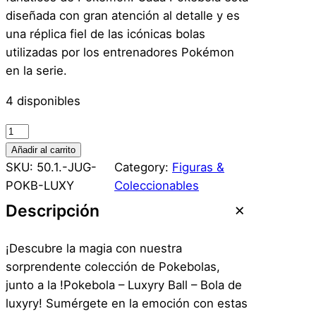
diseñada con gran atención al detalle y es
una réplica fiel de las icónicas bolas
utilizadas por los entrenadores Pokémon
en la serie.
4 disponibles
P
o
Añadir al carrito
k
SKU:
50.1.-JUG-
Category:
Figuras &
e
POKB-LUXY
Coleccionables
b
Descripción
o
l
¡Descubre la magia con nuestra
a
sorprendente colección de Pokebolas,
–
junto a la !Pokebola – Luxyry Ball – Bola de
L
luxyry! Sumérgete en la emoción con estas
u