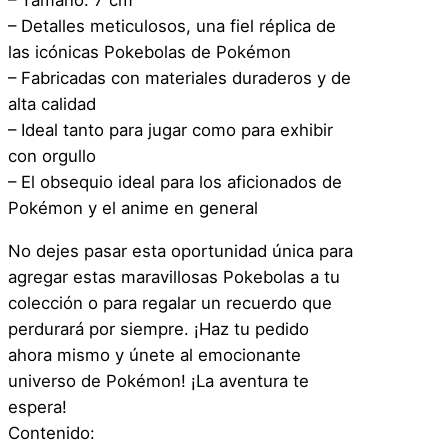
– Tamaño: 7 cm
x
– Detalles meticulosos, una fiel réplica de
y
las icónicas Pokebolas de Pokémon
r
– Fabricadas con materiales duraderos y de
y
alta calidad
c
– Ideal tanto para jugar como para exhibir
a
con orgullo
n
– El obsequio ideal para los aficionados de
t
Pokémon y el anime en general
i
d
No dejes pasar esta oportunidad única para
a
agregar estas maravillosas Pokebolas a tu
d
colección o para regalar un recuerdo que
perdurará por siempre. ¡Haz tu pedido
ahora mismo y únete al emocionante
universo de Pokémon! ¡La aventura te
espera!
Contenido: