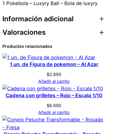
1 Pokebola – Luxyry Ball – Bola de luxyry
Información adicional
Valoraciones
Atributos
Valor
Peso
0,1 kg
Productos relacionados
0 valoraciones en
Dimensiones
7 × 7 × 7 cm
Pokebola – Luxyry Ball
1 un. de Figura de pokemon – Al Azar
Genérica
Marca
– Bola de luxyry
$
2.890
Añadir al carrito
No hay valoraciones aún. Solo los usuarios
Negro
Color
Cadena con grilletes – Rojo – Escala 1/10
registrados que hayan comprado este
$
6.690
producto pueden hacer una valoración.
Añadir al carrito
Acceder
S
Tamaño