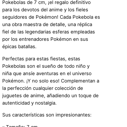
Pokebolas de 7 cm, ¡el regalo definitivo
x
para los devotos del anime y los fieles
y
seguidores de Pokémon! Cada Pokebola es
r
una obra maestra de detalle, una réplica
y
fiel de las legendarias esferas empleadas
B
por los entrenadores Pokémon en sus
a
épicas batallas.
l
l
Perfectas para estas fiestas, estas
–
Pokebolas son el sueño de todo niño y
B
niña que ansíe aventuras en el universo
o
Pokémon. ¡Y no solo eso! Complementan a
l
la perfección cualquier colección de
a
juguetes de anime, añadiendo un toque de
d
autenticidad y nostalgia.
e
Sus características son impresionantes:
l
u