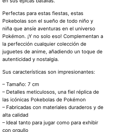
en sus épicas batallas.
–
B
Perfectas para estas fiestas, estas
o
Pokebolas son el sueño de todo niño y
l
niña que ansíe aventuras en el universo
a
Pokémon. ¡Y no solo eso! Complementan a
d
la perfección cualquier colección de
e
juguetes de anime, añadiendo un toque de
p
autenticidad y nostalgia.
a
Sus características son impresionantes:
r
q
– Tamaño: 7 cm
u
– Detalles meticulosos, una fiel réplica de
e
las icónicas Pokebolas de Pokémon
c
– Fabricadas con materiales duraderos y de
a
alta calidad
n
– Ideal tanto para jugar como para exhibir
t
con orgullo