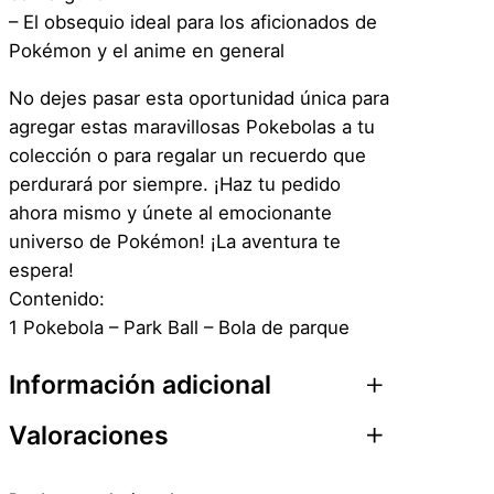
i
– El obsequio ideal para los aficionados de
d
Pokémon y el anime en general
a
d
No dejes pasar esta oportunidad única para
agregar estas maravillosas Pokebolas a tu
colección o para regalar un recuerdo que
perdurará por siempre. ¡Haz tu pedido
ahora mismo y únete al emocionante
universo de Pokémon! ¡La aventura te
espera!
Contenido:
1 Pokebola – Park Ball – Bola de parque
Información adicional
Valoraciones
Atributos
Valor
Peso
0,1 kg