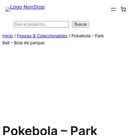
Saltar
al
contenido
Buscar
Buscar
Inicio
/
Figuras & Coleccionables
/ Pokebola – Park
Ball – Bola de parque
Pokebola – Park