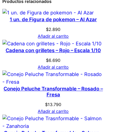
0 valoraciones en
Productos relacionados
Dimensiones
7 × 7 × 7 cm
Pokebola – Park Ball –
1 un. de Figura de pokemon – Al Azar
Genérica
Marca
Bola de parque
$
2.890
Añadir al carrito
No hay valoraciones aún. Solo los usuarios
Verde
Color
registrados que hayan comprado este
Cadena con grilletes – Rojo – Escala 1/10
producto pueden hacer una valoración.
$
6.690
Acceder
S
Tamaño
Añadir al carrito
Conejo Peluche Transformable – Rosado –
Fresa
$
13.790
Añadir al carrito