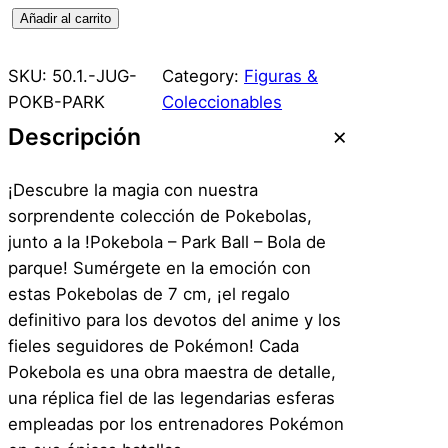
P
Añadir al carrito
o
k
SKU:
50.1.-JUG-
Category:
Figuras &
e
POKB-PARK
Coleccionables
b
Descripción
o
l
¡Descubre la magia con nuestra
a
sorprendente colección de Pokebolas,
–
junto a la !Pokebola – Park Ball – Bola de
P
parque! Sumérgete en la emoción con
a
estas Pokebolas de 7 cm, ¡el regalo
r
definitivo para los devotos del anime y los
k
fieles seguidores de Pokémon! Cada
B
Pokebola es una obra maestra de detalle,
a
una réplica fiel de las legendarias esferas
l
empleadas por los entrenadores Pokémon
l