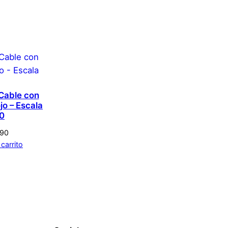
 amor
aloración.
Acceder
 Cable con
jo – Escala
10
790
 carrito