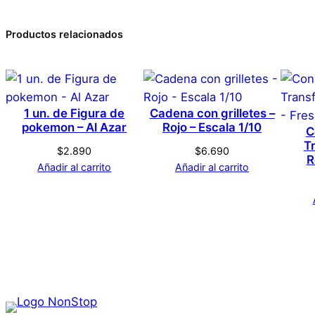
0 valoraciones en Pokeb
Productos relacionados
Marca
No hay valoraciones aún. Solo los usuarios registrado
Color
1 un. de Figura de
Cadena con grilletes –
pokemon – Al Azar
Rojo – Escala 1/10
C
T
Tamaño
$
2.890
$
6.690
R
Añadir al carrito
Añadir al carrito