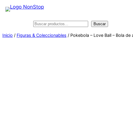
Saltar
al
contenido
Buscar
Buscar
Inicio
/
Figuras & Coleccionables
/ Pokebola – Love Ball – Bola de