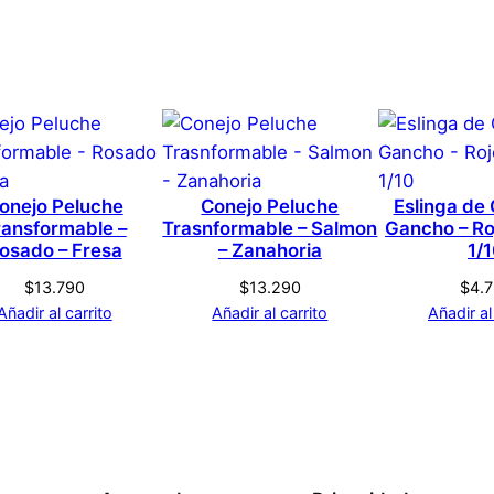
ola – Love Ball – Bola de
Genérica
s que hayan comprado este producto pueden hacer una v
Rosado
onejo Peluche
Conejo Peluche
Eslinga de
ransformable –
Trasnformable – Salmon
Gancho – Ro
S
osado – Fresa
– Zanahoria
1/
$
13.790
$
13.290
$
4.
Añadir al carrito
Añadir al carrito
Añadir al