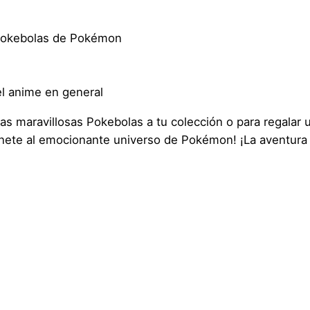
s Pokebolas de Pokémon
el anime en general
as maravillosas Pokebolas a tu colección o para regalar
nete al emocionante universo de Pokémon! ¡La aventura 
0,1 kg
7 × 7 × 7 cm