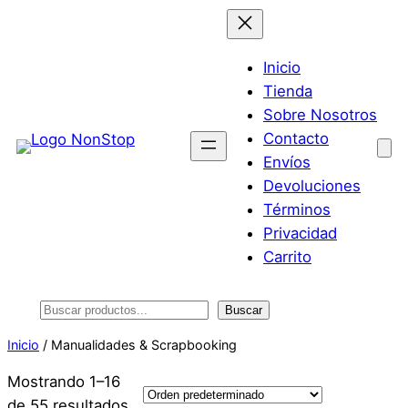
Saltar
al
contenido
Inicio
Tienda
Sobre Nosotros
Contacto
Envíos
Devoluciones
Términos
Privacidad
Carrito
Buscar
Buscar
Inicio
/ Manualidades & Scrapbooking
Mostrando 1–16
de 55 resultados