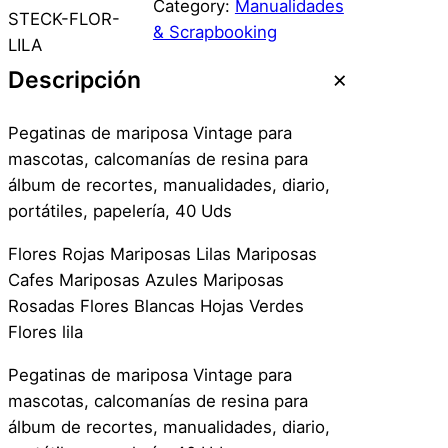
Category:
Manualidades
t
STECK-FLOR-
& Scrapbooking
i
LILA
c
Descripción
k
e
Pegatinas de mariposa Vintage para
r
mascotas, calcomanías de resina para
S
álbum de recortes, manualidades, diario,
c
portátiles, papelería, 40 Uds
r
a
Flores Rojas Mariposas Lilas Mariposas
p
Cafes Mariposas Azules Mariposas
b
Rosadas Flores Blancas Hojas Verdes
o
Flores lila
o
Pegatinas de mariposa Vintage para
k
mascotas, calcomanías de resina para
D
álbum de recortes, manualidades, diario,
i