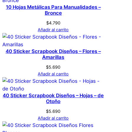
n
producto pueden hacer una valoración.
10 Hojas Metálicas Para Manualidades –
t
Bronce
Acceder
i
$
4.790
d
Añadir al carrito
a
d
40 Sticker Scrapbook Diseños – Flores –
Amarillas
$
5.690
Añadir al carrito
40 Sticker Scrapbook Diseños – Hojas – de
Otoño
$
5.690
Añadir al carrito