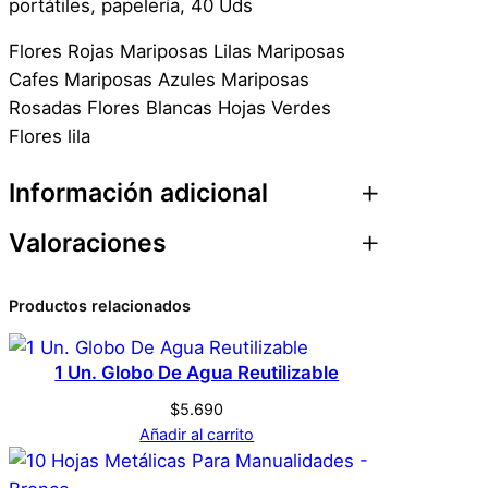
portátiles, papelería, 40 Uds
s
e
Flores Rojas Mariposas Lilas Mariposas
ñ
Cafes Mariposas Azules Mariposas
o
Rosadas Flores Blancas Hojas Verdes
s
Flores lila
F
l
Información adicional
o
r
Valoraciones
Atributos
Valor
Peso
0,1 kg
e
s
0 valoraciones en 40
Productos relacionados
Dimensiones
1 × 1 × 1 cm
L
Sticker Scrapbook
i
1 Un. Globo De Agua Reutilizable
Genérica
Marca
l
Diseños Flores Lila
a
$
5.690
c
Añadir al carrito
No hay valoraciones aún. Solo los usuarios
Lila
Color
a
registrados que hayan comprado este