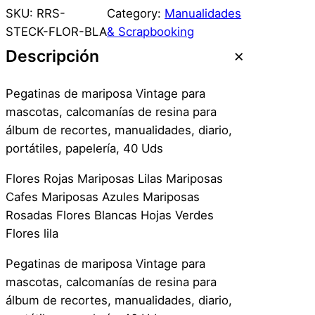
S
SKU:
RRS-
Category:
Manualidades
t
STECK-FLOR-BLA
& Scrapbooking
i
Descripción
c
k
Pegatinas de mariposa Vintage para
e
mascotas, calcomanías de resina para
r
álbum de recortes, manualidades, diario,
S
portátiles, papelería, 40 Uds
c
r
Flores Rojas Mariposas Lilas Mariposas
a
Cafes Mariposas Azules Mariposas
p
Rosadas Flores Blancas Hojas Verdes
b
Flores lila
o
Pegatinas de mariposa Vintage para
o
mascotas, calcomanías de resina para
k
álbum de recortes, manualidades, diario,
D