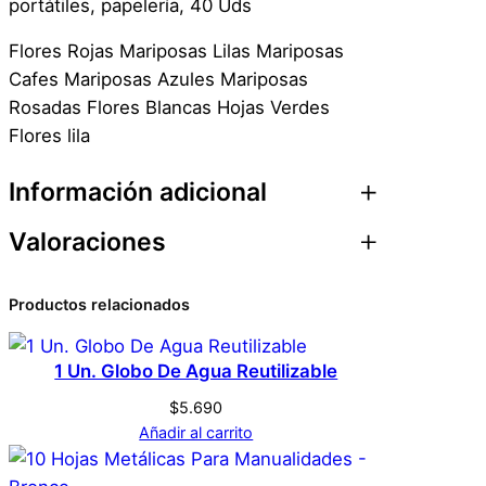
portátiles, papelería, 40 Uds
i
s
Flores Rojas Mariposas Lilas Mariposas
e
Cafes Mariposas Azules Mariposas
ñ
Rosadas Flores Blancas Hojas Verdes
o
Flores lila
s
F
Información adicional
l
o
Valoraciones
Atributos
Valor
Peso
0,1 kg
r
e
0 valoraciones en 40
Productos relacionados
Dimensiones
1 × 2 × 1 cm
s
Sticker Scrapbook
B
1 Un. Globo De Agua Reutilizable
Genérica
Marca
l
Diseños Flores Blancas
a
$
5.690
n
Añadir al carrito
No hay valoraciones aún. Solo los usuarios
Blanco
Color
c
registrados que hayan comprado este