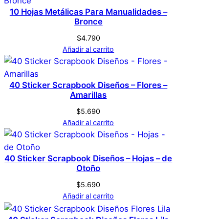
a
producto pueden hacer una valoración.
10 Hojas Metálicas Para Manualidades –
s
Bronce
Acceder
c
$
4.790
a
Añadir al carrito
n
t
i
40 Sticker Scrapbook Diseños – Flores –
d
Amarillas
a
$
5.690
d
Añadir al carrito
40 Sticker Scrapbook Diseños – Hojas – de
Otoño
$
5.690
Añadir al carrito