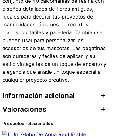
conjunto de 40 calcomanías de resina con
diseños detallados de flores antiguas,
ideales para decorar tus proyectos de
manualidades, álbumes de recortes,
diarios, portátiles y papelería. También se
pueden usar para personalizar los
accesorios de tus mascotas. Las pegatinas
son duraderas y fáciles de aplicar, y su
estilo vintage les da un toque de encanto y
elegancia que añade un toque especial a
cualquier proyecto creativo.
Información adicional
Valoraciones
Atributos
Valor
Peso
0,1 kg
Productos relacionados
0 valoraciones en 40
Dimensiones
1 × 1 × 1 cm