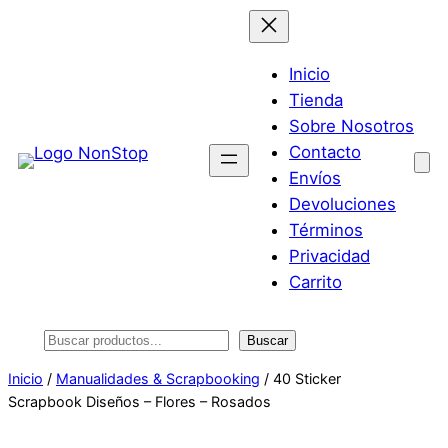
Saltar
al
contenido
Inicio
Tienda
Sobre Nosotros
Contacto
Envíos
Devoluciones
Términos
Privacidad
Carrito
Buscar
Buscar
Inicio
/
Manualidades & Scrapbooking
/ 40 Sticker
Scrapbook Diseños – Flores – Rosados