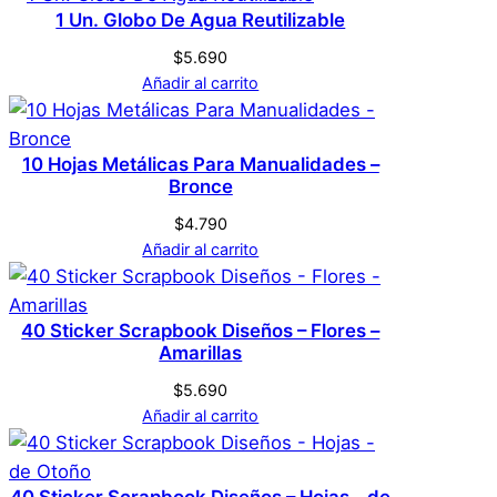
Sticker Scrapbook
1 Un. Globo De Agua Reutilizable
Genérica
Marca
Diseños – Flores –
$
5.690
Añadir al carrito
Rosados
Rosado
Color
No hay valoraciones aún. Solo los usuarios
10 Hojas Metálicas Para Manualidades –
Bronce
registrados que hayan comprado este
producto pueden hacer una valoración.
$
4.790
Acceder
Añadir al carrito
40 Sticker Scrapbook Diseños – Flores –
Amarillas
$
5.690
Añadir al carrito