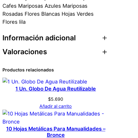
Cafes Mariposas Azules Mariposas
Rosadas Flores Blancas Hojas Verdes
Flores lila
Información adicional
Valoraciones
Atributos
Valor
Peso
0,1 kg
0 valoraciones en 40
Productos relacionados
Dimensiones
1 × 1 × 1 cm
Sticker Scrapbook
1 Un. Globo De Agua Reutilizable
Genérica
Marca
Diseños Mariposas
$
5.690
Cafés
Añadir al carrito
Cafe
Color
No hay valoraciones aún. Solo los usuarios
10 Hojas Metálicas Para Manualidades –
registrados que hayan comprado este
Bronce