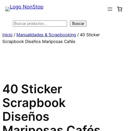
Saltar
al
contenido
Buscar
Buscar
Inicio
/
Manualidades & Scrapbooking
/ 40 Sticker
Scrapbook Diseños Mariposas Cafés
40 Sticker
Scrapbook
Diseños
Mariposas Cafés