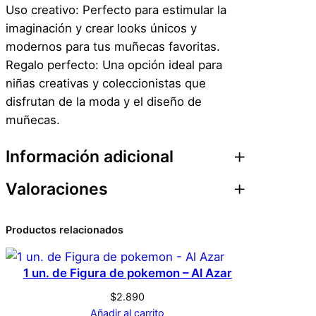
Uso creativo: Perfecto para estimular la
imaginación y crear looks únicos y
modernos para tus muñecas favoritas.
Regalo perfecto: Una opción ideal para
niñas creativas y coleccionistas que
disfrutan de la moda y el diseño de
muñecas.
Información adicional
Valoraciones
Atributos
Valor
Peso
0,1 kg
0 valoraciones en
Productos relacionados
Dimensiones
1 × 1 × 1 cm
Ropa para Muñeca –
1 un. de Figura de pokemon – Al Azar
Genérico
Marca
Vestido Amarillo Rosa
$
2.890
Añadir al carrito