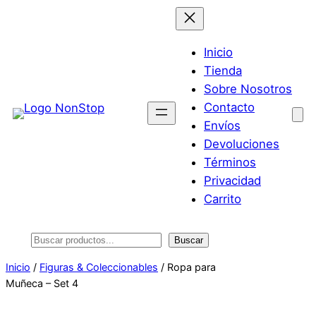
Saltar
al
contenido
Inicio
Tienda
Sobre Nosotros
Contacto
Envíos
Devoluciones
Términos
Privacidad
Carrito
Buscar
Buscar
Inicio
/
Figuras & Coleccionables
/ Ropa para
Muñeca – Set 4