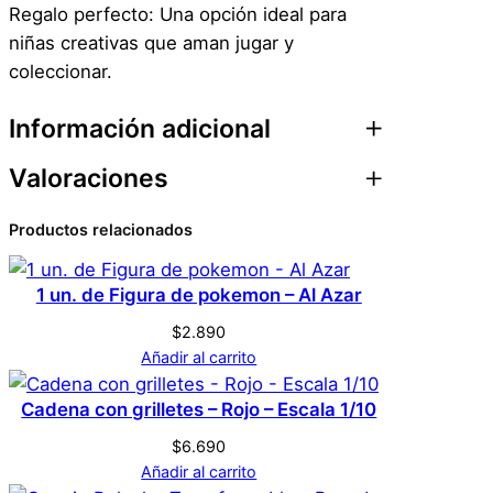
Regalo perfecto: Una opción ideal para
niñas creativas que aman jugar y
coleccionar.
Información adicional
Valoraciones
Atributos
Valor
Peso
0,1 kg
Productos relacionados
0 valoraciones en
Dimensiones
1 × 1 × 1 cm
Ropa para Muñeca –
1 un. de Figura de pokemon – Al Azar
Genérico
Marca
Set 4
$
2.890
Añadir al carrito
No hay valoraciones aún. Solo los usuarios
Multicolor
Color
Cadena con grilletes – Rojo – Escala 1/10
registrados que hayan comprado este
$
6.690
producto pueden hacer una valoración.
Añadir al carrito
Acceder