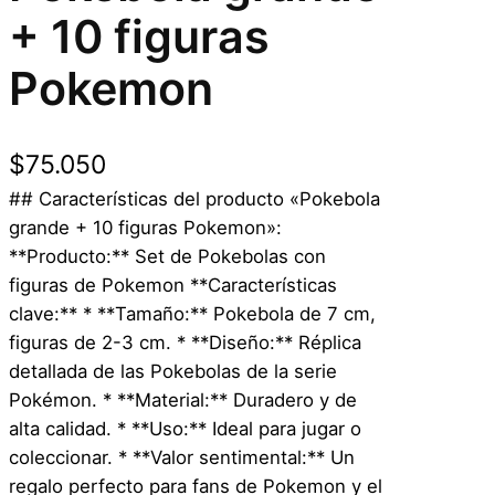
+ 10 figuras
Pokemon
$
75.050
## Características del producto «Pokebola
grande + 10 figuras Pokemon»:
**Producto:** Set de Pokebolas con
figuras de Pokemon **Características
clave:** * **Tamaño:** Pokebola de 7 cm,
figuras de 2-3 cm. * **Diseño:** Réplica
detallada de las Pokebolas de la serie
Pokémon. * **Material:** Duradero y de
alta calidad. * **Uso:** Ideal para jugar o
coleccionar. * **Valor sentimental:** Un
regalo perfecto para fans de Pokemon y el