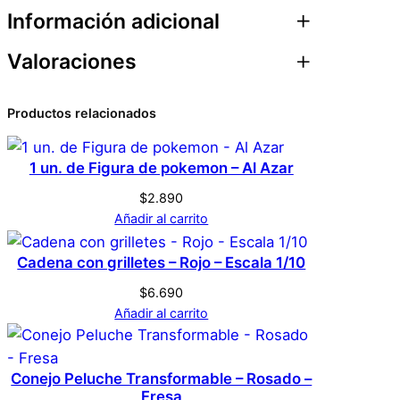
Información adicional
Valoraciones
Atributos
Valor
Peso
0,1 kg
0 valoraciones en
Productos relacionados
Dimensiones
7 × 7 × 7 cm
Pokebola con 24
1 un. de Figura de pokemon – Al Azar
Genérica
Marca
figuras – Ultra Ball –
$
2.890
Ultra pelota
Añadir al carrito
Negro
Color
Cadena con grilletes – Rojo – Escala 1/10
No hay valoraciones aún. Solo los usuarios
registrados que hayan comprado este
$
6.690
S
Tamaño
Añadir al carrito
producto pueden hacer una valoración.
Acceder
Conejo Peluche Transformable – Rosado –
Fresa