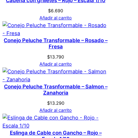
Cadena con grilletes – Rojo – Escala 1/10
No hay valoraciones aún. Solo los usuarios
$
6.690
registrados que hayan comprado este
Añadir al carrito
S
Tamaño
producto pueden hacer una valoración.
Acceder
Conejo Peluche Transformable – Rosado –
Fresa
$
13.790
Añadir al carrito
Conejo Peluche Trasnformable – Salmon –
Zanahoria
$
13.290
Añadir al carrito
Eslinga de Cable con Gancho – Rojo –