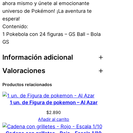
ahora mismo y únete al emocionante
universo de Pokémon! ¡La aventura te
espera!
Contenido:
1 Pokebola con 24 figuras – GS Ball – Bola
GS
Información adicional
Valoraciones
Atributos
Valor
Peso
0,1 kg
Productos relacionados
0 valoraciones en
Dimensiones
7 × 7 × 7 cm
Pokebola con 24
1 un. de Figura de pokemon – Al Azar
Genérica
Marca
figuras – GS Ball – Bola
$
2.890
Añadir al carrito
GS
Amarillo
Color