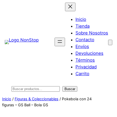
Saltar
al
contenido
Inicio
Tienda
Sobre Nosotros
Contacto
Envíos
Devoluciones
Términos
Privacidad
Carrito
Buscar
Buscar
Inicio
/
Figuras & Coleccionables
/ Pokebola con 24
figuras – GS Ball – Bola GS