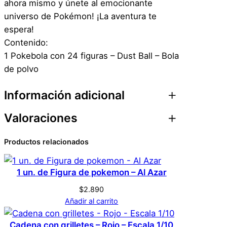
ahora mismo y únete al emocionante
universo de Pokémon! ¡La aventura te
espera!
Contenido:
1 Pokebola con 24 figuras – Dust Ball – Bola
de polvo
Información adicional
Valoraciones
Atributos
Valor
Peso
0,1 kg
Productos relacionados
0 valoraciones en
Dimensiones
7 × 7 × 7 cm
Pokebola con 24
1 un. de Figura de pokemon – Al Azar
Genérica
Marca
figuras – Dust Ball –
$
2.890
Añadir al carrito
Bola de polvo
Verde
Color
Cadena con grilletes – Rojo – Escala 1/10