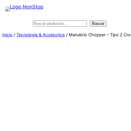
Saltar
al
contenido
Buscar
Buscar
Inicio
/
Tecnología & Accesorios
/ Manubrio Chopper – Tipo Z C