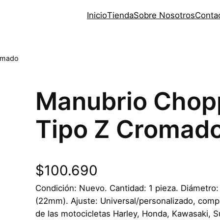
Inicio
Tienda
Sobre Nosotros
Conta
romado
Manubrio Chop
Tipo Z Cromad
$
100.690
Condición: Nuevo. Cantidad: 1 pieza. Diámetro:
(22mm). Ajuste: Universal/personalizado, compa
de las motocicletas Harley, Honda, Kawasaki, S