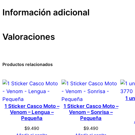
Información adicional
Valoraciones
Atributos
Valor
Peso
Dimensiones
0 valoraciones en Manu
Productos relacionados
Marca
No hay valoraciones aún. Solo los usuarios registrado
Color
1 un
1 Sticker Casco Moto –
1 Sticker Casco Moto –
Venom – Lengua –
Venom – Sonrisa –
Pequeña
Pequeña
$
9.490
$
9.490