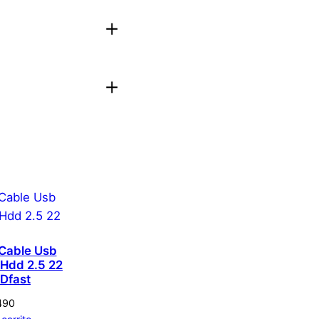
romado
aloración.
Acceder
Cable Usb
 Hdd 2.5 22
 Dfast
490