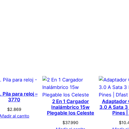
o
c
a
n
t
3 kg
i
d
71 × 31 × 12 cm
a
brio Chopper – Tipo Z C
d
Genérica
s que hayan comprado este producto pueden hacer una v
Plateado
. Pila para reloj –
3770
2 En 1 Cargador
Adaptador 
Inalámbrico 15w
3.0 A Sata 3
$
2.869
Plegable Ios Celeste
Pines |
Añadir al carrito
$
37.990
$
10.