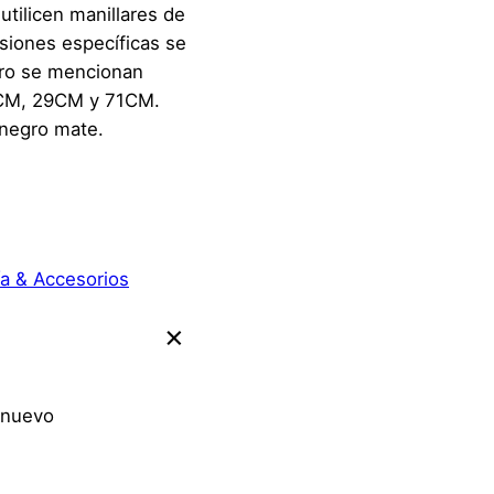
tilicen manillares de
iones específicas se
ero se mencionan
CM, 29CM y 71CM.
 negro mate.
a & Accesorios
 nuevo