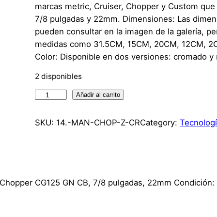
marcas metric, Cruiser, Chopper y Custom que u
7/8 pulgadas y 22mm. Dimensiones: Las dimens
pueden consultar en la imagen de la galería, p
medidas como 31.5CM, 15CM, 20CM, 12CM, 2
Color: Disponible en dos versiones: cromado y
2 disponibles
M
Añadir al carrito
a
n
SKU:
14.-MAN-CHOP-Z-CR
Category:
Tecnologí
u
b
r
i
 Z, Chopper CG125 GN CB, 7/8 pulgadas, 22mm Condición:
o
C
h