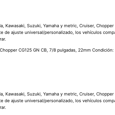
o
p
p
e
nda, Kawasaki, Suzuki, Yamaha y metric, Cruiser, Choppe
r
 de ajuste universal/personalizado, los vehículos compa
–
rar.
T
i
 Z, Chopper CG125 GN CB, 7/8 pulgadas, 22mm Condición:
p
o
Z
C
r
o
nda, Kawasaki, Suzuki, Yamaha y metric, Cruiser, Choppe
m
 de ajuste universal/personalizado, los vehículos compa
a
rar.
d