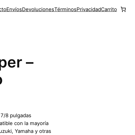
cto
Envíos
Devoluciones
Términos
Privacidad
Carrito
per –
o
 7/8 pulgadas
tible con la mayoría
uzuki, Yamaha y otras