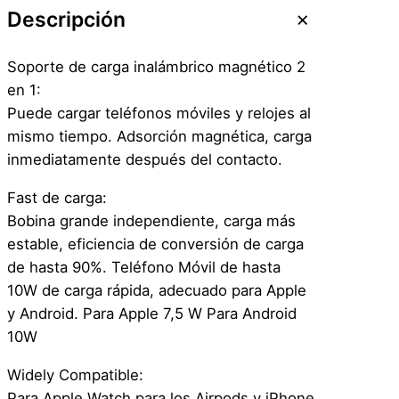
C
Descripción
a
r
Soporte de carga inalámbrico magnético 2
g
en 1:
a
Puede cargar teléfonos móviles y relojes al
d
mismo tiempo. Adsorción magnética, carga
o
inmediatamente después del contacto.
r
I
Fast de carga:
n
Bobina grande independiente, carga más
a
estable, eficiencia de conversión de carga
l
de hasta 90%. Teléfono Móvil de hasta
á
10W de carga rápida, adecuado para Apple
m
y Android. Para Apple 7,5 W Para Android
b
10W
r
Widely Compatible:
i
Para Apple Watch para los Airpods y iPhone