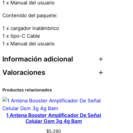
1 x Manual del usuario
Contenido del paquete:
1 x cargador inalámbrico
1 x tipo-C Cable
1 x Manual del usuario
Información adicional
Valoraciones
Atributos
Valor
Peso
0,1 kg
0 valoraciones en 2 En
Productos relacionados
Dimensiones
1 × 1 × 1 cm
1 Cargador Inalámbrico
Genérica
Marca
15w Plegable Ios
1 Antena Booster Amplificador De Señal
Celular Gsm 3g 4g Bam
Rosado
Rosado
Color
$
5.290