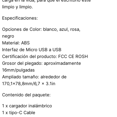
carga en la vida, para que el escritorio esté
s
limpio y limpio.
a
Especificaciones:
d
o
Opciones de Color: blanco, azul, rosa,
c
negro
a
Material: ABS
n
Interfaz de Micro USB a USB
t
Certificación del producto: FCC CE ROSH
i
Grosor del plegado: aproximadamente
d
16mm/pulgadas
a
Ampliado tamaño: alrededor de
d
170,1×78,8mm/6,7 x 3.1in
Contenido del paquete:
1 x cargador inalámbrico
1 x tipo-C Cable