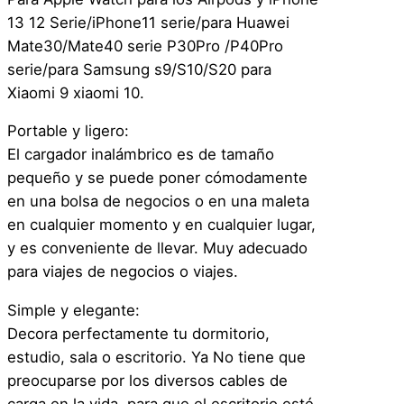
c
13 12 Serie/iPhone11 serie/para Huawei
o
Mate30/Mate40 serie P30Pro /P40Pro
1
serie/para Samsung s9/S10/S20 para
5
Xiaomi 9 xiaomi 10.
w
P
Portable y ligero:
l
El cargador inalámbrico es de tamaño
e
pequeño y se puede poner cómodamente
g
en una bolsa de negocios o en una maleta
a
en cualquier momento y en cualquier lugar,
b
y es conveniente de llevar. Muy adecuado
l
para viajes de negocios o viajes.
e
I
Simple y elegante:
o
Decora perfectamente tu dormitorio,
s
estudio, sala o escritorio. Ya No tiene que
R
preocuparse por los diversos cables de
o