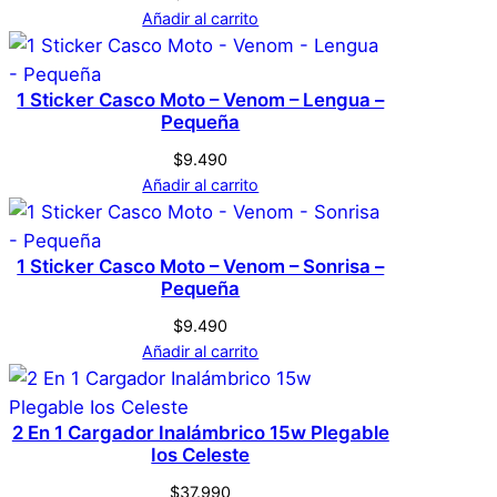
Añadir al carrito
No hay valoraciones aún. Solo los usuarios
registrados que hayan comprado este
producto pueden hacer una valoración.
1 Sticker Casco Moto – Venom – Lengua –
Acceder
Pequeña
$
9.490
Añadir al carrito
1 Sticker Casco Moto – Venom – Sonrisa –
Pequeña
$
9.490
Añadir al carrito
2 En 1 Cargador Inalámbrico 15w Plegable
Ios Celeste
$
37.990