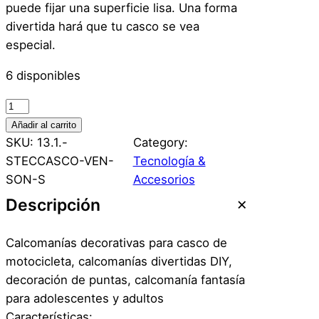
puede fijar una superficie lisa. Una forma
divertida hará que tu casco se vea
especial.
6 disponibles
1
S
Añadir al carrito
t
SKU:
13.1.-
Category:
i
STECCASCO-VEN-
Tecnología &
c
SON-S
Accesorios
k
Descripción
e
r
Calcomanías decorativas para casco de
C
motocicleta, calcomanías divertidas DIY,
a
decoración de puntas, calcomanía fantasía
s
para adolescentes y adultos
c
Características: