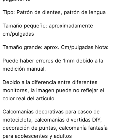
s
a
Tipo: Patrón de dientes, patrón de lengua
–
Tamaño pequeño: aproximadamente
P
cm/pulgadas
e
q
Tamaño grande: aprox. Cm/pulgadas Nota:
u
e
Puede haber errores de 1mm debido a la
ñ
medición manual.
a
Debido a la diferencia entre diferentes
c
monitores, la imagen puede no reflejar el
a
color real del artículo.
n
t
Calcomanías decorativas para casco de
i
motocicleta, calcomanías divertidas DIY,
d
decoración de puntas, calcomanía fantasía
a
para adolescentes y adultos
d