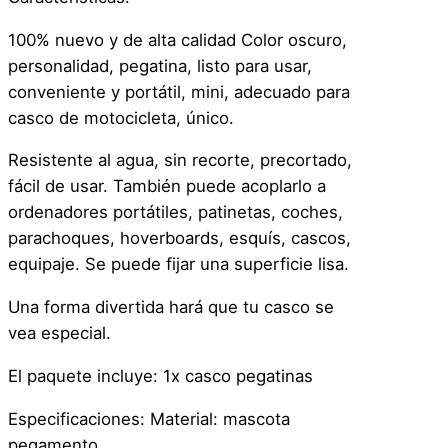
o
M
100% nuevo y de alta calidad Color oscuro,
o
personalidad, pegatina, listo para usar,
t
conveniente y portátil, mini, adecuado para
o
casco de motocicleta, único.
–
Resistente al agua, sin recorte, precortado,
V
fácil de usar. También puede acoplarlo a
e
ordenadores portátiles, patinetas, coches,
n
parachoques, hoverboards, esquís, cascos,
o
equipaje. Se puede fijar una superficie lisa.
m
–
Una forma divertida hará que tu casco se
S
vea especial.
o
n
El paquete incluye: 1x casco pegatinas
r
Especificaciones: Material: mascota
i
pegamento