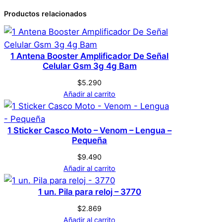
Productos relacionados
0 valoraciones en 1
Dimensiones
15 × 5 × 0,1 cm
Sticker Casco Moto –
Genérica
Marca
Venom – Sonrisa –
1 Antena Booster Amplificador De Señal
Celular Gsm 3g 4g Bam
Pequeña
$
5.290
Negro
Color
Añadir al carrito
No hay valoraciones aún. Solo los usuarios
registrados que hayan comprado este
L
Tamaño
1 Sticker Casco Moto – Venom – Lengua –
producto pueden hacer una valoración.
Pequeña
Acceder
$
9.490
Añadir al carrito
1 un. Pila para reloj – 3770
$
2.869
Añadir al carrito