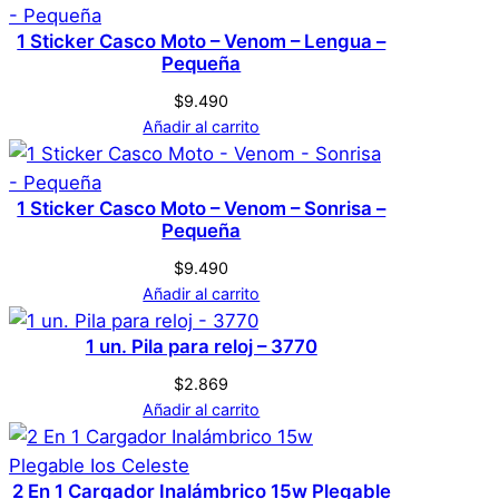
registrados que hayan comprado este
1 Sticker Casco Moto – Venom – Lengua –
producto pueden hacer una valoración.
Pequeña
Acceder
$
9.490
Añadir al carrito
1 Sticker Casco Moto – Venom – Sonrisa –
Pequeña
$
9.490
Añadir al carrito
1 un. Pila para reloj – 3770
$
2.869
Añadir al carrito
2 En 1 Cargador Inalámbrico 15w Plegable