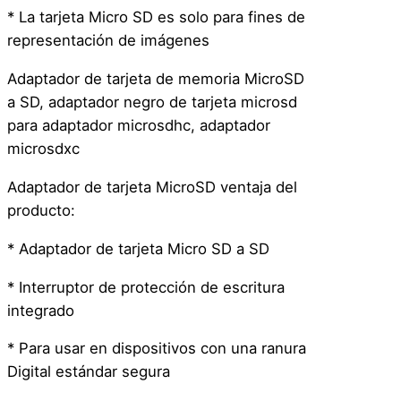
t
* La tarjeta Micro SD es solo para fines de
a
representación de imágenes
V
Adaptador de tarjeta de memoria MicroSD
e
a SD, adaptador negro de tarjeta microsd
l
para adaptador microsdhc, adaptador
o
microsdxc
c
i
Adaptador de tarjeta MicroSD ventaja del
d
producto:
a
d
* Adaptador de tarjeta Micro SD a SD
–
* Interruptor de protección de escritura
M
integrado
i
c
* Para usar en dispositivos con una ranura
r
Digital estándar segura
o