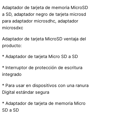
a
Adaptador de tarjeta de memoria MicroSD
d
a SD, adaptador negro de tarjeta microsd
o
para adaptador microsdhc, adaptador
r
microsdxc
T
a
Adaptador de tarjeta MicroSD ventaja del
r
producto:
j
* Adaptador de tarjeta Micro SD a SD
e
t
* Interruptor de protección de escritura
a
integrado
S
d
* Para usar en dispositivos con una ranura
D
Digital estándar segura
e
* Adaptador de tarjeta de memoria Micro
A
SD a SD
l