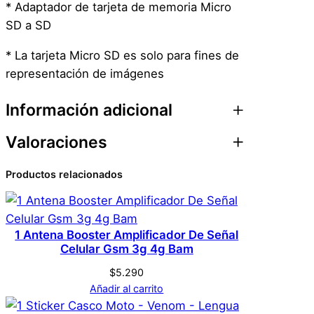
S
* Adaptador de tarjeta de memoria Micro
d
SD a SD
A
* La tarjeta Micro SD es solo para fines de
S
representación de imágenes
d
c
Información adicional
a
n
Valoraciones
t
Atributos
Valor
Peso
0,1 kg
i
Productos relacionados
0 valoraciones en
Dimensiones
1 × 1 × 1 cm
d
a
Adaptador Tarjeta Sd
d
Genérica
Marca
De Alta Velocidad –
1 Antena Booster Amplificador De Señal
Celular Gsm 3g 4g Bam
Micro Sd A Sd
$
5.290
Negro
Color
Añadir al carrito
No hay valoraciones aún. Solo los usuarios