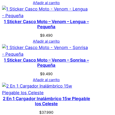
P
Añadir al carrito
i
No hay valoraciones aún. Solo los usuarios
n
registrados que hayan comprado este
e
1 Sticker Casco Moto – Venom – Lengua –
producto pueden hacer una valoración.
Pequeña
s
Acceder
|
$
9.490
D
Añadir al carrito
f
a
1 Sticker Casco Moto – Venom – Sonrisa –
s
Pequeña
t
$
9.490
c
Añadir al carrito
a
n
t
2 En 1 Cargador Inalámbrico 15w Plegable
i
Ios Celeste
d
$
37.990
a