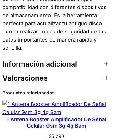
3
compatibilidad con diferentes dispositivos
.
de almacenamiento. Es la herramienta
0
perfecta para actualizar tu antiguo disco
A
duro o realizar copias de seguridad de tus
S
datos importantes de manera rápida y
a
sencilla.
t
a
Información adicional
3
H
Valoraciones
Atributos
Valor
Peso
0,1 kg
d
d
Productos relacionados
0 valoraciones en
Dimensiones
1 × 1 × 1 cm
2
Adaptador Cable Usb
.
Genérica
Marca
5
3.0 A Sata 3 Hdd 2.5
1 Antena Booster Amplificador De Señal
2
Celular Gsm 3g 4g Bam
22 Pines | Dfast
2
$
5.290
Negro
Color