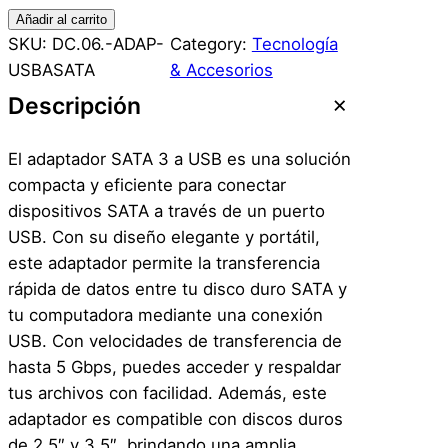
A
Añadir al carrito
d
SKU:
DC.06.-ADAP-
Category:
Tecnología
a
USBASATA
& Accesorios
p
Descripción
t
a
El adaptador SATA 3 a USB es una solución
d
compacta y eficiente para conectar
o
dispositivos SATA a través de un puerto
r
USB. Con su diseño elegante y portátil,
C
este adaptador permite la transferencia
a
rápida de datos entre tu disco duro SATA y
b
tu computadora mediante una conexión
l
USB. Con velocidades de transferencia de
e
hasta 5 Gbps, puedes acceder y respaldar
U
tus archivos con facilidad. Además, este
s
adaptador es compatible con discos duros
b
de 2.5″ y 3.5″, brindando una amplia