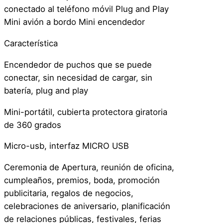
–
conectado al teléfono móvil Plug and Play
E
Mini avión a bordo Mini encendedor
n
c
Característica
e
Encendedor de puchos que se puede
n
conectar, sin necesidad de cargar, sin
d
batería, plug and play
e
d
Mini-portátil, cubierta protectora giratoria
o
de 360 grados
r
C
Micro-usb, interfaz MICRO USB
e
Ceremonia de Apertura, reunión de oficina,
l
cumpleaños, premios, boda, promoción
u
publicitaria, regalos de negocios,
l
celebraciones de aniversario, planificación
a
de relaciones públicas, festivales, ferias