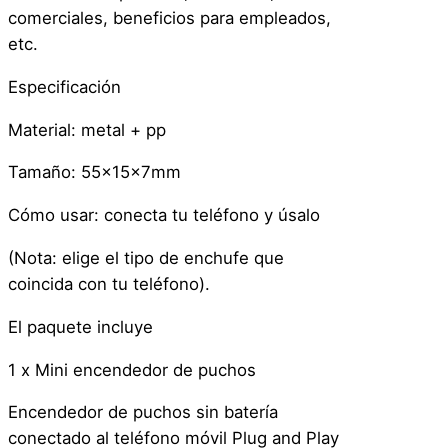
r
comerciales, beneficios para empleados,
–
etc.
T
i
Especificación
p
Material: metal + pp
o
C
Tamaño: 55x15x7mm
c
a
Cómo usar: conecta tu teléfono y úsalo
n
(Nota: elige el tipo de enchufe que
t
coincida con tu teléfono).
i
d
El paquete incluye
a
d
1 x Mini encendedor de puchos
Encendedor de puchos sin batería
conectado al teléfono móvil Plug and Play