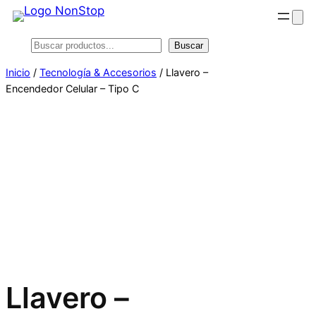
Saltar
al
Buscar
Buscar
contenido
Inicio
/
Tecnología & Accesorios
/ Llavero –
Encendedor Celular – Tipo C
Llavero –