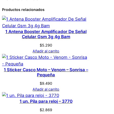
Atributos
Valor
Peso
0,1 kg
Productos relacionados
0 valoraciones en
Dimensiones
1 × 1 × 1 cm
Llavero – Encendedor
Genérica
Marca
Celular – Tipo C
1 Antena Booster Amplificador De Señal
Celular Gsm 3g 4g Bam
$
5.290
No hay valoraciones aún. Solo los usuarios
Negro
Color
Añadir al carrito
registrados que hayan comprado este
producto pueden hacer una valoración.
Acceder
1 Sticker Casco Moto – Venom – Sonrisa –
Pequeña
$
9.490
Añadir al carrito
1 un. Pila para reloj – 3770
$
2.869