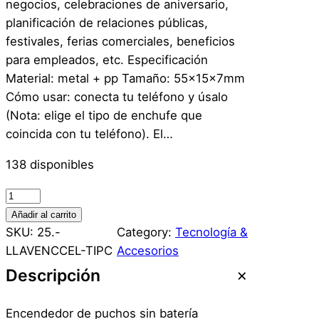
negocios, celebraciones de aniversario,
planificación de relaciones públicas,
festivales, ferias comerciales, beneficios
para empleados, etc. Especificación
Material: metal + pp Tamaño: 55x15x7mm
Cómo usar: conecta tu teléfono y úsalo
(Nota: elige el tipo de enchufe que
coincida con tu teléfono). El…
138 disponibles
L
l
Añadir al carrito
a
SKU:
25.-
Category:
Tecnología &
v
LLAVENCCEL-TIPC
Accesorios
e
Descripción
r
o
Encendedor de puchos sin batería