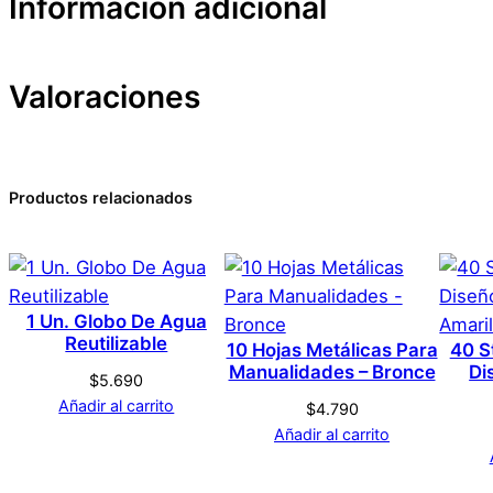
Información adicional
Valoraciones
Atributos
Valor
Peso
Dimensiones
0 valoraciones en washit
Productos relacionados
Marca
No hay valoraciones aún. Solo los usuarios registrado
Color
1 Un. Globo De Agua
Reutilizable
10 Hojas Metálicas Para
40 S
Manualidades – Bronce
Di
Tamaño
$
5.690
Añadir al carrito
$
4.790
Añadir al carrito