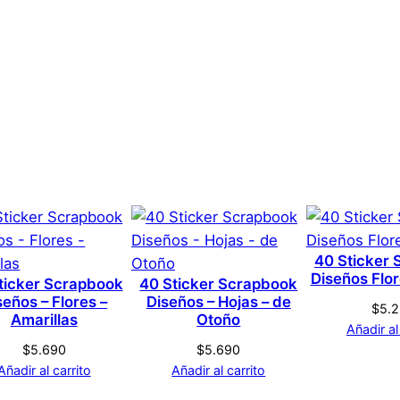
l
o
r
0,1 kg
e
s
1 × 1 × 1 cm
c
ape – Azul – Flores
a
Genérica
n
t
s que hayan comprado este producto pueden hacer una v
i
Azul
d
40 Sticker
a
Diseños Flo
ticker Scrapbook
40 Sticker Scrapbook
d
seños – Flores –
Diseños – Hojas – de
S
$
5.
Amarillas
Otoño
Añadir al
$
5.690
$
5.690
Añadir al carrito
Añadir al carrito