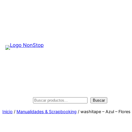
Saltar
al
contenido
Buscar
Buscar
Inicio
/
Manualidades & Scrapbooking
/ washitape – Azul – Flores