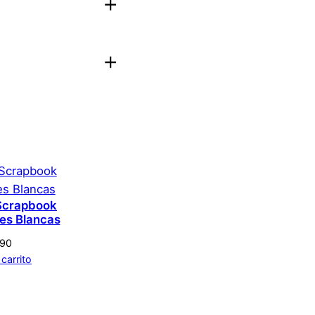
aloración.
Acceder
 Scrapbook
res Blancas
290
 carrito