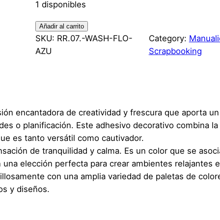
1 disponibles
w
Añadir al carrito
a
SKU:
RR.07.-WASH-FLO-
Category:
Manuali
s
AZU
Scrapbooking
h
i
t
a
sión encantadora de creatividad y frescura que aporta un
p
des o planificación. Este adhesivo decorativo combina la
e
que es tanto versátil como cautivador.
–
nsación de tranquilidad y calma. Es un color que se aso
A
n una elección perfecta para crear ambientes relajantes 
z
illosamente con una amplia variedad de paletas de colore
u
os y diseños.
l
–
F