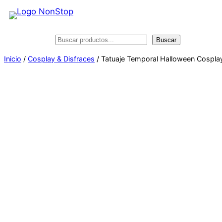
Saltar
al
contenido
Buscar
Buscar
Inicio
/
Cosplay & Disfraces
/ Tatuaje Temporal Halloween Cosplay