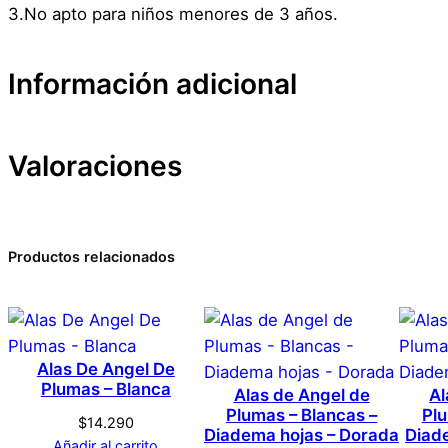
3.No apto para niños menores de 3 años.
Información adicional
Valoraciones
Atributos
Valor
Peso
Dimensiones
0 valoraciones en Tatu
Productos relacionados
Marca
Disfraz – Herida – 5d
Color
Alas De Angel De
No hay valoraciones aún. Solo los usuarios registrado
Plumas – Blanca
Alas de Angel de
Al
Plumas – Blancas –
Plu
$
14.290
Diadema hojas – Dorada
Diad
Añadir al carrito