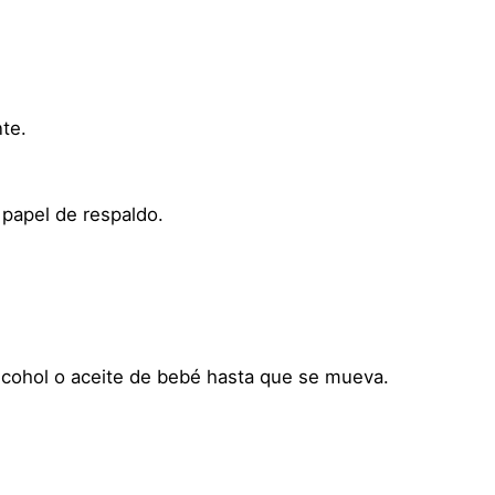
o
s
p
l
a
nte.
y
D
i
papel de respaldo.
s
f
r
a
z
cohol o aceite de bebé hasta que se mueva.
–
H
e
r