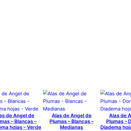
i
d
a
–
5
d
c
0,1 kg
a
1 × 6 × 0,1 cm
n
t
aje Temporal Halloween 
i
Genérica
d
a
d
Rojo
s que hayan comprado este producto pueden hacer una v
as de Angel de
Alas de Angel de
Alas de 
mas – Blancas –
Plumas – Blancas –
Plumas – 
ema hojas – Verde
Medianas
Diadema hoj