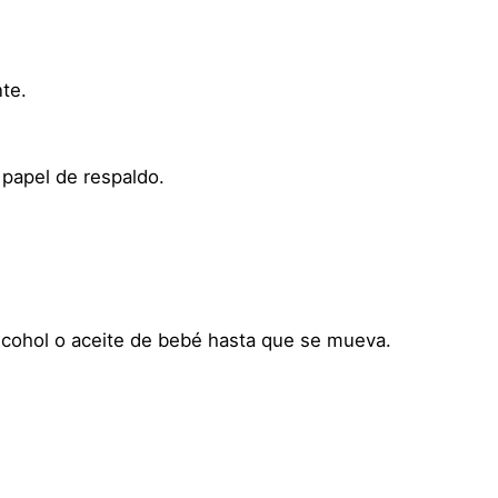
e
m
p
nte.
o
r
a
papel de respaldo.
l
H
a
l
l
o
cohol o aceite de bebé hasta que se mueva.
w
e
e
n
C