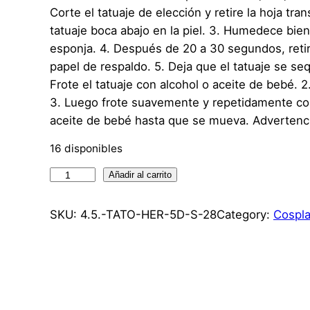
Corte el tatuaje de elección y retire la hoja tra
tatuaje boca abajo en la piel. 3. Humedece bien
esponja. 4. Después de 20 a 30 segundos, reti
papel de respaldo. 5. Deja que el tatuaje se sequ
Frote el tatuaje con alcohol o aceite de bebé. 
3. Luego frote suavemente y repetidamente co
aceite de bebé hasta que se mueva. Advertencia
16 disponibles
T
Añadir al carrito
a
t
SKU:
4.5.-TATO-HER-5D-S-28
Category:
Cospla
u
a
j
e
T