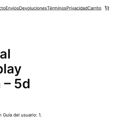
cto
Envíos
Devoluciones
Términos
Privacidad
Carrito
al
play
 – 5d
Guía del usuario: 1.