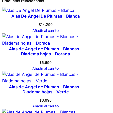
0 valoraciones en Alas
Productos relacionados
Dimensiones
1 × 17 × 10 cm
i
de Angel de Plumas –
a
Alas De Angel De Plumas – Blanca
Genérica
Marca
Doradas – Diadema
d
$
14.290
e
hojas – Dorada
Añadir al carrito
m
Dorado
Color
a
No hay valoraciones aún. Solo los usuarios
h
Alas de Angel de Plumas – Blancas –
registrados que hayan comprado este
o
Diadema hojas – Dorada
producto pueden hacer una valoración.
j
$
6.690
Acceder
a
Añadir al carrito
s
–
D
Alas de Angel de Plumas – Blancas –
o
Diadema hojas – Verde
r
$
6.690
a
Añadir al carrito
d