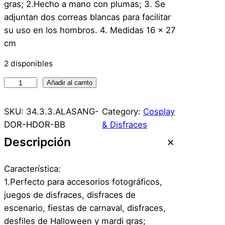
gras; 2.Hecho a mano con plumas; 3. Se
adjuntan dos correas blancas para facilitar
su uso en los hombros. 4. Medidas 16 x 27
cm
2 disponibles
A
Añadir al carrito
l
a
SKU:
34.3.3.ALASANG-
Category:
Cosplay
s
DOR-HDOR-BB
& Disfraces
d
Descripción
e
A
Característica:
n
1.Perfecto para accesorios fotográficos,
g
juegos de disfraces, disfraces de
e
escenario, fiestas de carnaval, disfraces,
l
desfiles de Halloween y mardi gras;