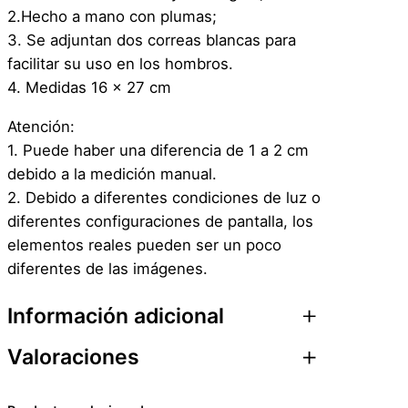
d
2.Hecho a mano con plumas;
e
3. Se adjuntan dos correas blancas para
P
facilitar su uso en los hombros.
l
4. Medidas 16 x 27 cm
u
m
Atención:
a
1. Puede haber una diferencia de 1 a 2 cm
s
debido a la medición manual.
–
2. Debido a diferentes condiciones de luz o
D
diferentes configuraciones de pantalla, los
o
elementos reales pueden ser un poco
r
diferentes de las imágenes.
a
d
Información adicional
a
Valoraciones
s
Atributos
Valor
Peso
0,1 kg
–
D