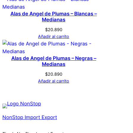
a
c
Alas de Angel de Plumas – Blancas –
Medianas
a
n
$
20.890
t
Añadir al carrito
i
d
Alas de Angel de Plumas – Negras –
a
Medianas
d
$
20.890
Añadir al carrito
NonStop Import Export