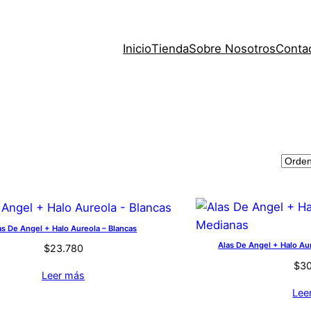
Inicio
Tienda
Sobre Nosotros
Conta
as De Angel + Halo Aureola – Blancas
Alas De Angel + Halo Au
$
23.780
$
3
Leer más
Lee