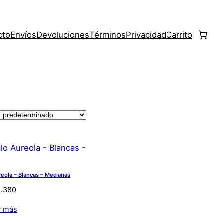
cto
Envíos
Devoluciones
Términos
Privacidad
Carrito
reola – Blancas – Medianas
0.380
r más