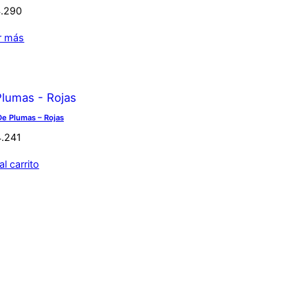
4.290
r más
De Plumas – Rojas
4.241
al carrito