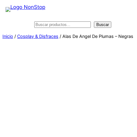
Saltar
al
contenido
Buscar
Buscar
Inicio
/
Cosplay & Disfraces
/ Alas De Angel De Plumas – Negras