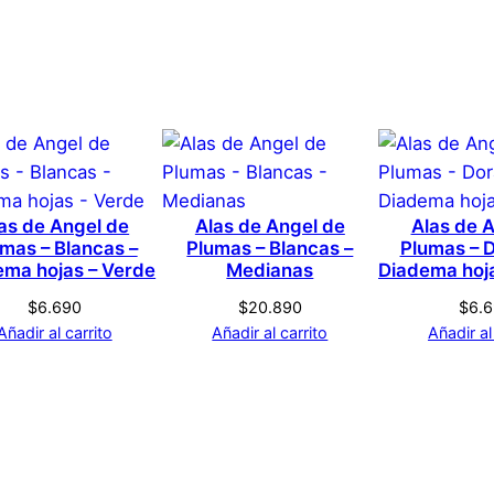
1 × 1 × 1 cm
De Angel De Plumas – Ne
Genérica
s que hayan comprado este producto pueden hacer una v
Negro
as de Angel de
Alas de Angel de
Alas de 
mas – Blancas –
Plumas – Blancas –
Plumas – 
Negro
ema hojas – Verde
Medianas
Diadema hoj
$
6.690
$
20.890
$
6.
Añadir al carrito
Añadir al carrito
Añadir al