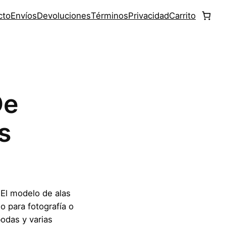
cto
Envíos
Devoluciones
Términos
Privacidad
Carrito
De
s
 El modelo de alas
 para fotografía o
bodas y varias