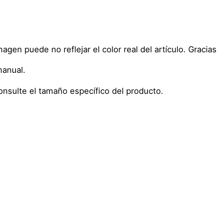
 imagen puede no reflejar el color real del artículo. Graci
manual.
onsulte el tamaño específico del producto.
0,1 kg