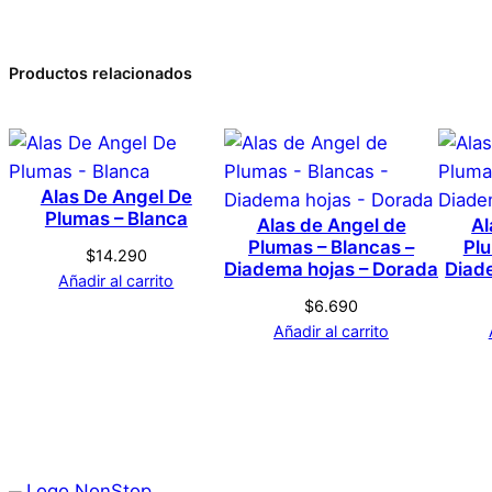
Dimensiones
0 valoraciones en Alas 
Productos relacionados
Marca
No hay valoraciones aún. Solo los usuarios registrado
Color
Alas De Angel De
Plumas – Blanca
Alas de Angel de
Al
Plumas – Blancas –
Plu
Tamaño
$
14.290
Diadema hojas – Dorada
Diad
Añadir al carrito
$
6.690
Añadir al carrito