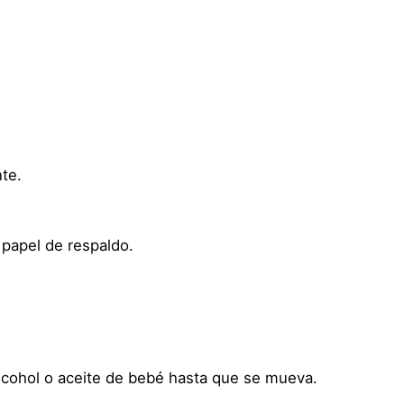
e
n
C
o
s
p
l
a
nte.
y
D
i
papel de respaldo.
s
f
r
a
z
cohol o aceite de bebé hasta que se mueva.
–