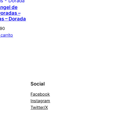
aloración.
Acceder
Angel de
Doradas –
as – Dorada
690
 carrito
Social
Facebook
Instagram
Twitter/X