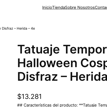
Inicio
Tienda
Sobre Nosotros
Conta
 Disfraz – Herida – 4e
Tatuaje Tempor
Halloween Cos
Disfraz – Herida
$
13.281
## Características del producto: **Tatuaje Te