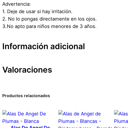
Advertencia:
1. Deje de usar si hay irritación.
2. No lo pongas directamente en los ojos.
3.No apto para niños menores de 3 años.
Información adicional
Valoraciones
Atributos
Valor
Peso
Dimensiones
0 valoraciones en Tatu
Productos relacionados
Marca
Disfraz – Herida – 4e
Color
Alas De Angel De