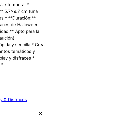
uaje temporal *
:** 5.7×9.7 cm (una
ras * **Duración:**
fraces de Halloween,
idad:** Apto para la
aución)
ápida y sencilla * Crea
entos temáticos y
play y disfraces *
 *…
y & Disfraces