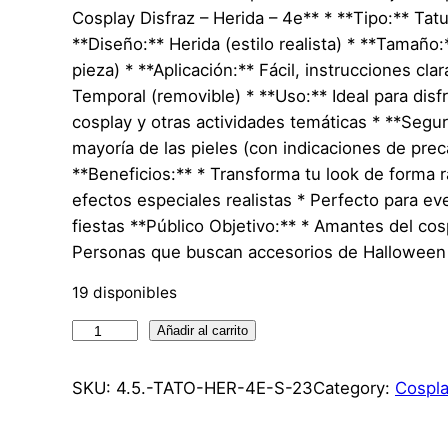
Cosplay Disfraz – Herida – 4e** * **Tipo:** Tat
**Diseño:** Herida (estilo realista) * **Tamaño
pieza) * **Aplicación:** Fácil, instrucciones cla
Temporal (removible) * **Uso:** Ideal para dis
cosplay y otras actividades temáticas * **Segur
mayoría de las pieles (con indicaciones de prec
**Beneficios:** * Transforma tu look de forma r
efectos especiales realistas * Perfecto para ev
fiestas **Público Objetivo:** * Amantes del cos
Personas que buscan accesorios de Halloween
19 disponibles
T
Añadir al carrito
a
t
SKU:
4.5.-TATO-HER-4E-S-23
Category:
Cospla
u
a