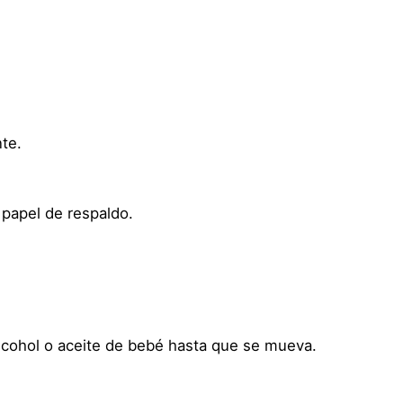
j
e
T
e
m
p
nte.
o
r
a
papel de respaldo.
l
H
a
l
l
o
cohol o aceite de bebé hasta que se mueva.
w
e