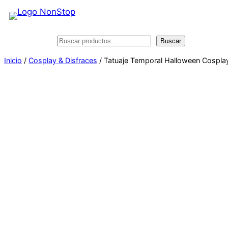
Saltar
al
contenido
Buscar
Buscar
Inicio
/
Cosplay & Disfraces
/ Tatuaje Temporal Halloween Cosplay