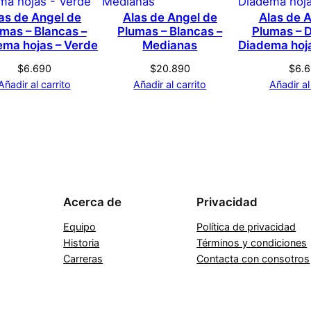
s que hayan comprado este producto pueden hacer una v
as de Angel de
Alas de Angel de
Alas de 
mas – Blancas –
Plumas – Blancas –
Plumas – 
ema hojas – Verde
Medianas
Diadema hoj
$
6.690
$
20.890
$
6.
Añadir al carrito
Añadir al carrito
Añadir al
Acerca de
Privacidad
Equipo
Política de privacidad
Historia
Términos y condiciones
Carreras
Contacta con consotros