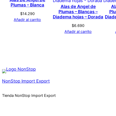
No hay valoraciones aún. Solo los usuarios registrado
Plumas – Blanca
Alas de Angel de
Al
Plumas – Blancas –
Plu
$
14.290
Diadema hojas – Dorada
Diad
Añadir al carrito
$
6.690
Añadir al carrito
NonStop Import Export
Tienda NonStop Import Export