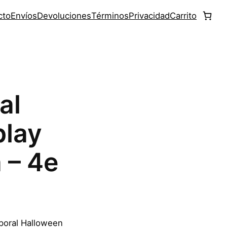
cto
Envíos
Devoluciones
Términos
Privacidad
Carrito
al
play
 – 4e
mporal Halloween