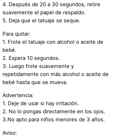
H
4. Después de 20 a 30 segundos, retire
a
suavemente el papel de respaldo.
l
5. Deja que el tatuaje se seque.
l
Para quitar:
o
1. Frote el tatuaje con alcohol o aceite de
w
bebé.
e
2. Espera 10 segundos.
e
3. Luego frote suavemente y
n
repetidamente con más alcohol o aceite de
C
bebé hasta que se mueva.
o
s
Advertencia:
p
1. Deje de usar si hay irritación.
l
2. No lo pongas directamente en los ojos.
a
3.No apto para niños menores de 3 años.
y
D
Aviso: