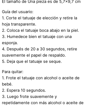
i
El tamaño de Una pieza es de 5,7×9,7 cm
s
Guía del usuario:
f
1. Corte el tatuaje de elección y retire la
r
hoja transparente.
a
2. Coloca el tatuaje boca abajo en la piel.
z
3. Humedece bien el tatuaje con una
–
esponja.
H
4. Después de 20 a 30 segundos, retire
e
suavemente el papel de respaldo.
r
5. Deja que el tatuaje se seque.
i
d
Para quitar:
a
1. Frote el tatuaje con alcohol o aceite de
–
bebé.
4
2. Espera 10 segundos.
b
3. Luego frote suavemente y
c
repetidamente con más alcohol o aceite de
a