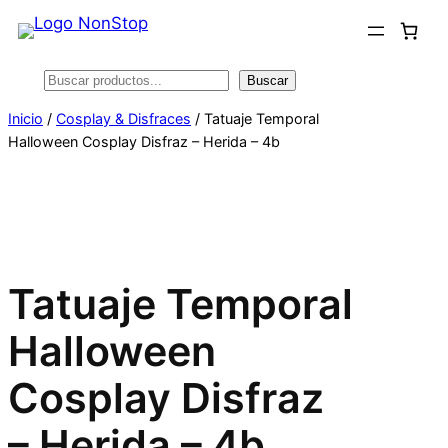
Saltar
al
contenido
Buscar
Buscar
Inicio
/
Cosplay & Disfraces
/ Tatuaje Temporal
Halloween Cosplay Disfraz – Herida – 4b
Tatuaje Temporal
Halloween
Cosplay Disfraz
– Herida – 4b