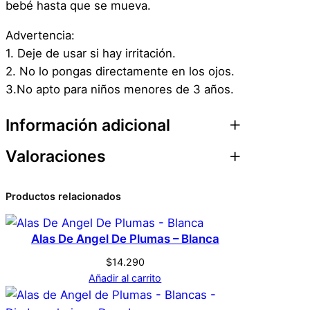
bebé hasta que se mueva.
n
t
Advertencia:
i
1. Deje de usar si hay irritación.
d
2. No lo pongas directamente en los ojos.
a
3.No apto para niños menores de 3 años.
d
Información adicional
Valoraciones
Atributos
Valor
Peso
0,1 kg
0 valoraciones en
Productos relacionados
Dimensiones
1 × 6 × 0,1 cm
Tatuaje Temporal
Alas De Angel De Plumas – Blanca
Genérica
Marca
Halloween Cosplay
$
14.290
Disfraz – Herida – 4b
Añadir al carrito
Rojo
Color