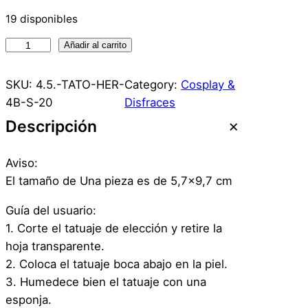
19 disponibles
T
Añadir al carrito
a
t
SKU:
4.5.-TATO-HER-
Category:
Cosplay &
u
4B-S-20
Disfraces
a
Descripción
j
e
Aviso:
T
El tamaño de Una pieza es de 5,7×9,7 cm
e
m
Guía del usuario:
p
1. Corte el tatuaje de elección y retire la
o
hoja transparente.
r
2. Coloca el tatuaje boca abajo en la piel.
a
3. Humedece bien el tatuaje con una
l
esponja.