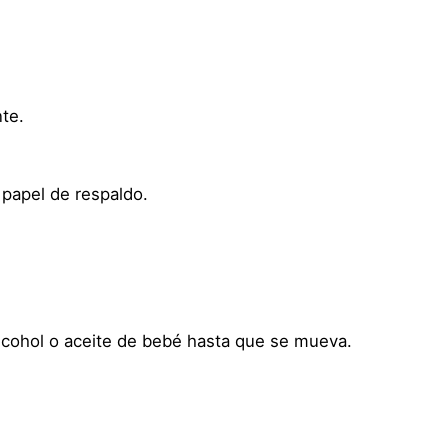
o
s
p
l
a
nte.
y
D
i
papel de respaldo.
s
f
r
a
z
cohol o aceite de bebé hasta que se mueva.
–
H
e
r