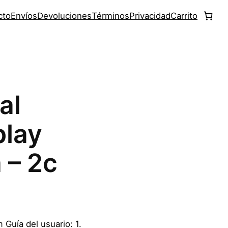
cto
Envíos
Devoluciones
Términos
Privacidad
Carrito
al
play
 – 2c
Guía del usuario: 1.