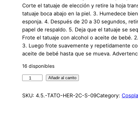
Corte el tatuaje de elección y retire la hoja tra
tatuaje boca abajo en la piel. 3. Humedece bien
esponja. 4. Después de 20 a 30 segundos, reti
papel de respaldo. 5. Deja que el tatuaje se sequ
Frote el tatuaje con alcohol o aceite de bebé. 
3. Luego frote suavemente y repetidamente co
aceite de bebé hasta que se mueva. Advertencia
16 disponibles
T
Añadir al carrito
a
t
SKU:
4.5.-TATO-HER-2C-S-09
Category:
Cospla
u
a
j
e
T