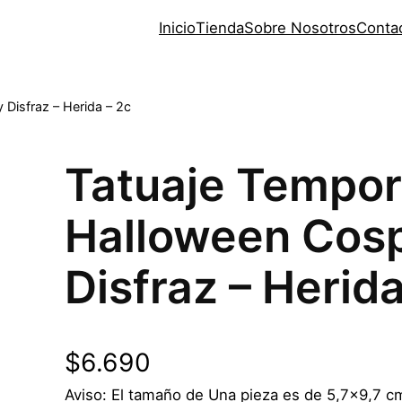
Inicio
Tienda
Sobre Nosotros
Conta
 Disfraz – Herida – 2c
Tatuaje Tempor
Halloween Cos
Disfraz – Herida
$
6.690
Aviso: El tamaño de Una pieza es de 5,7×9,7 cm 