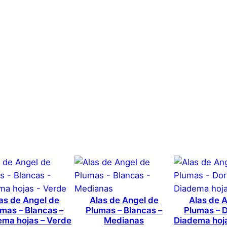
i
d
a
–
2
c
c
0,1 kg
a
1 × 6 × 0,1 cm
n
t
aje Temporal Halloween 
i
Genérica
d
a
d
Rojo
s que hayan comprado este producto pueden hacer una v
as de Angel de
Alas de Angel de
Alas de 
mas – Blancas –
Plumas – Blancas –
Plumas – 
ema hojas – Verde
Medianas
Diadema hoj