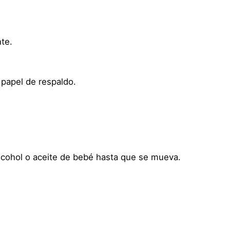
e
m
p
nte.
o
r
a
papel de respaldo.
l
H
a
l
l
o
cohol o aceite de bebé hasta que se mueva.
w
e
e
n
C