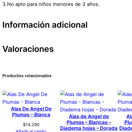
3.No apto para niños menores de 3 años.
Información adicional
Valoraciones
Atributos
Valor
Peso
Dimensiones
0 valoraciones en Tatu
Productos relacionados
Marca
Disfraz – Herida – 2c
Color
Alas De Angel De
No hay valoraciones aún. Solo los usuarios registrado
Plumas – Blanca
Alas de Angel de
Al
Plumas – Blancas –
Plu
$
14.290
Diadema hojas – Dorada
Diad
Añadir al carrito