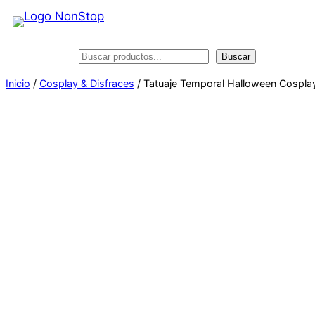
Saltar
al
contenido
Buscar
Buscar
Inicio
/
Cosplay & Disfraces
/ Tatuaje Temporal Halloween Cosplay