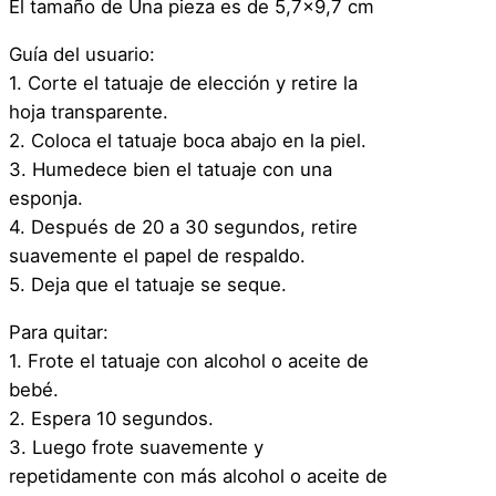
i
El tamaño de Una pieza es de 5,7×9,7 cm
s
Guía del usuario:
f
1. Corte el tatuaje de elección y retire la
r
hoja transparente.
a
2. Coloca el tatuaje boca abajo en la piel.
z
3. Humedece bien el tatuaje con una
–
esponja.
H
4. Después de 20 a 30 segundos, retire
e
suavemente el papel de respaldo.
r
5. Deja que el tatuaje se seque.
i
d
Para quitar:
a
1. Frote el tatuaje con alcohol o aceite de
–
bebé.
1
2. Espera 10 segundos.
b
3. Luego frote suavemente y
c
repetidamente con más alcohol o aceite de
a