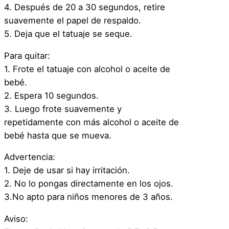
H
4. Después de 20 a 30 segundos, retire
a
suavemente el papel de respaldo.
l
5. Deja que el tatuaje se seque.
l
Para quitar:
o
1. Frote el tatuaje con alcohol o aceite de
w
bebé.
e
2. Espera 10 segundos.
e
3. Luego frote suavemente y
n
repetidamente con más alcohol o aceite de
C
bebé hasta que se mueva.
o
s
Advertencia:
p
1. Deje de usar si hay irritación.
l
2. No lo pongas directamente en los ojos.
a
3.No apto para niños menores de 3 años.
y
D
Aviso: