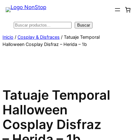
Saltar
al
contenido
Buscar
Buscar
Inicio
/
Cosplay & Disfraces
/ Tatuaje Temporal
Halloween Cosplay Disfraz – Herida – 1b
Tatuaje Temporal
Halloween
Cosplay Disfraz
– Herida – 1b