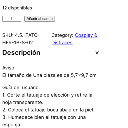
12 disponibles
T
Añadir al carrito
a
t
SKU:
4.5.-TATO-
Category:
Cosplay &
u
HER-1B-S-02
Disfraces
a
Descripción
j
e
Aviso:
T
El tamaño de Una pieza es de 5,7×9,7 cm
e
m
Guía del usuario:
p
1. Corte el tatuaje de elección y retire la
o
hoja transparente.
r
2. Coloca el tatuaje boca abajo en la piel.
a
3. Humedece bien el tatuaje con una
l
esponja.