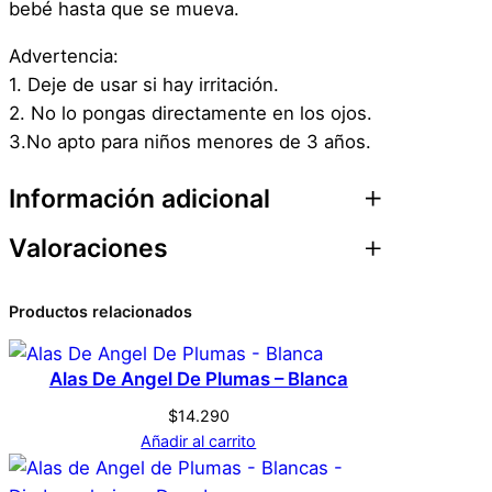
bebé hasta que se mueva.
n
t
Advertencia:
i
1. Deje de usar si hay irritación.
d
2. No lo pongas directamente en los ojos.
a
3.No apto para niños menores de 3 años.
d
Información adicional
Valoraciones
Atributos
Valor
Peso
0,1 kg
0 valoraciones en
Productos relacionados
Dimensiones
1 × 6 × 0,1 cm
Tatuaje Temporal
Alas De Angel De Plumas – Blanca
Genérica
Marca
Halloween Cosplay
$
14.290
Disfraz – Herida – 1b
Añadir al carrito
Rojo
Color