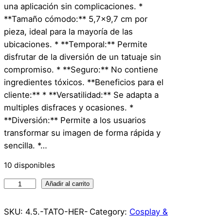
una aplicación sin complicaciones. *
**Tamaño cómodo:** 5,7×9,7 cm por
pieza, ideal para la mayoría de las
ubicaciones. * **Temporal:** Permite
disfrutar de la diversión de un tatuaje sin
compromiso. * **Seguro:** No contiene
ingredientes tóxicos. **Beneficios para el
cliente:** * **Versatilidad:** Se adapta a
multiples disfraces y ocasiones. *
**Diversión:** Permite a los usuarios
transformar su imagen de forma rápida y
sencilla. *…
10 disponibles
T
Añadir al carrito
a
t
SKU:
4.5.-TATO-HER-
Category:
Cosplay &