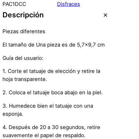
u
PAC1DCC
Disfraces
a
Descripción
j
e
Piezas diferentes
T
e
El tamaño de Una pieza es de 5,7×9,7 cm
m
Guía del usuario:
p
o
1. Corte el tatuaje de elección y retire la
r
hoja transparente.
a
l
2. Coloca el tatuaje boca abajo en la piel.
H
3. Humedece bien el tatuaje con una
a
esponja.
l
l
4. Después de 20 a 30 segundos, retire
o
suavemente el papel de respaldo.