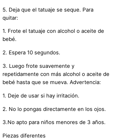
w
e
5. Deja que el tatuaje se seque. Para
e
quitar:
n
1. Frote el tatuaje con alcohol o aceite de
C
bebé.
o
s
2. Espera 10 segundos.
p
3. Luego frote suavemente y
l
repetidamente con más alcohol o aceite de
a
bebé hasta que se mueva. Advertencia:
y
D
1. Deje de usar si hay irritación.
i
s
2. No lo pongas directamente en los ojos.
f
3.No apto para niños menores de 3 años.
r
a
Piezas diferentes
z