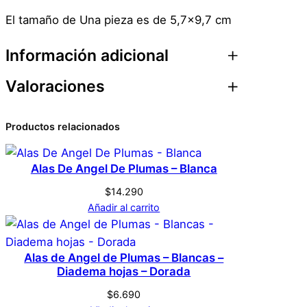
3
El tamaño de Una pieza es de 5,7×9,7 cm
0
D
Información adicional
i
Valoraciones
s
Atributos
Valor
Peso
0,1 kg
e
ñ
0 valoraciones en
Productos relacionados
Dimensiones
1 × 6 × 0,1 cm
o
Tatuaje Temporal
s
Alas De Angel De Plumas – Blanca
Genérica
Marca
Halloween Cosplay
c
$
14.290
a
Disfraz 30 Diseños
Añadir al carrito
n
Rojo
Color
t
No hay valoraciones aún. Solo los usuarios
i
Alas de Angel de Plumas – Blancas –
registrados que hayan comprado este
d
Diadema hojas – Dorada
producto pueden hacer una valoración.
a
$
6.690
Acceder
d