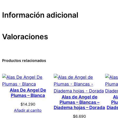
Información adicional
Valoraciones
Atributos
Valor
Peso
Dimensiones
0 valoraciones en Tatua
Productos relacionados
Marca
Guasón – Versión 1
Color
Alas De Angel De
No hay valoraciones aún. Solo los usuarios registrado
Plumas – Blanca
Alas de Angel de
Al
Plumas – Blancas –
Plu
$
14.290
Diadema hojas – Dorada
Diad
Añadir al carrito
$
6.690