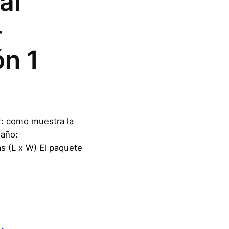
al
–
ón 1
r: como muestra la
maño:
 (L x W) El paquete