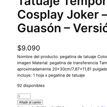
Tatuaje Tempor
Cosplay Joker 
Guasón – Versi
$
9.090
Nombre del producto: pegatina de tatuaje Colo
imagen Material: pegatina de transferencia Ta
aproximadamente 20x30cm/7,87×11,81 pulgadas
incluye: 1 hoja x pegatina de tatuaje
92 disponibles
T
a
Añadir al carrito