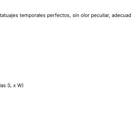
a
y
 tatuajes temporales perfectos, sin olor peculiar, adecua
J
o
k
e
r
–
G
u
a
as (L x W)
s
ó
n
–
V
e