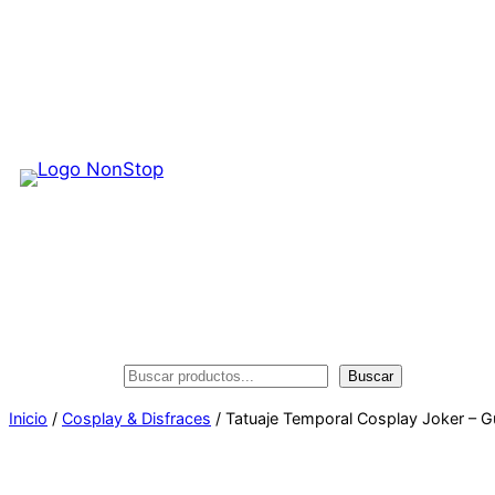
Saltar
al
contenido
Buscar
Buscar
Inicio
/
Cosplay & Disfraces
/ Tatuaje Temporal Cosplay Joker – G