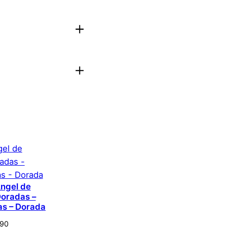
r –
aloración.
Acceder
Angel de
Doradas –
as – Dorada
690