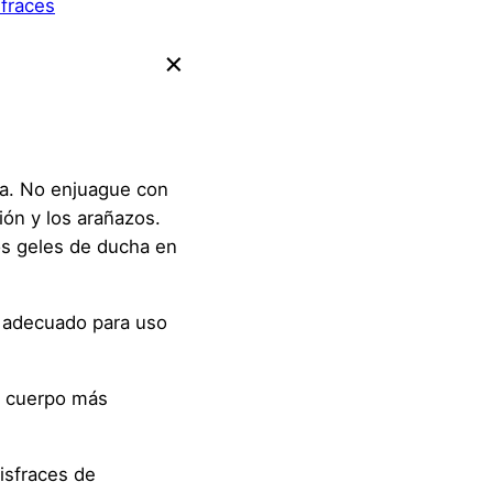
sfraces
ora. No enjuague con
ión y los arañazos.
los geles de ducha en
, adecuado para uso
su cuerpo más
isfraces de