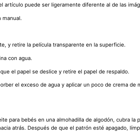
 del artículo puede ser ligeramente diferente al de las imá
r
s
n manual.
i
ó
n
, y retire la película transparente en la superficie.
1
c
ina con agua.
a
n
e el papel se deslice y retire el papel de respaldo.
t
absorber el exceso de agua y aplicar un poco de crema de
i
d
a
d
eite para bebés en una almohadilla de algodón, cubra la p
acia atrás. Después de que el patrón esté apagado, límpi