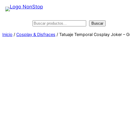
Saltar
al
contenido
Buscar
Buscar
Inicio
/
Cosplay & Disfraces
/ Tatuaje Temporal Cosplay Joker – G