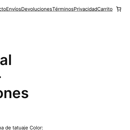
cto
Envíos
Devoluciones
Términos
Privacidad
Carrito
al
–
ones
a de tatuaje Color: