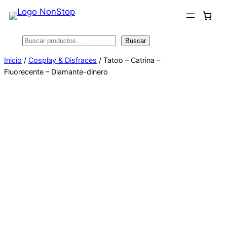
Saltar
al
contenido
Buscar
Buscar
Inicio
/
Cosplay & Disfraces
/ Tatoo – Catrina –
Fluorecente – Diamante-dinero