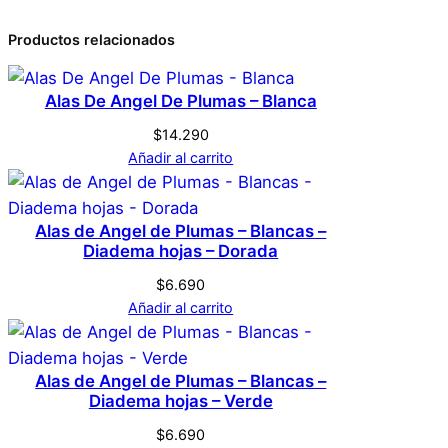
o
c
0 valoraciones en
Productos relacionados
Dimensiones
1 × 21 × 15 cm
a
Tatoo – Catrina –
n
Alas De Angel De Plumas – Blanca
Genérica
Marca
t
Fluorecente –
i
$
14.290
Diamante-dinero
d
Añadir al carrito
Multicolor
Color
a
d
No hay valoraciones aún. Solo los usuarios
Alas de Angel de Plumas – Blancas –
registrados que hayan comprado este
Diadema hojas – Dorada
producto pueden hacer una valoración.
$
6.690
Acceder
Añadir al carrito
Alas de Angel de Plumas – Blancas –
Diadema hojas – Verde
$
6.690