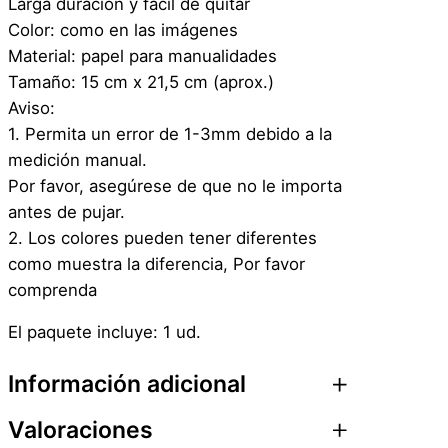
Larga duración y fácil de quitar
t
Color: como en las imágenes
e
Material: papel para manualidades
–
Tamaño: 15 cm x 21,5 cm (aprox.)
D
Aviso:
i
1. Permita un error de 1-3mm debido a la
a
medición manual.
m
Por favor, asegúrese de que no le importa
a
antes de pujar.
n
2. Los colores pueden tener diferentes
t
como muestra la diferencia, Por favor
e
comprenda
-
d
El paquete incluye: 1 ud.
i
n
Información adicional
e
r
Valoraciones
Atributos
Valor
Peso
0,1 kg