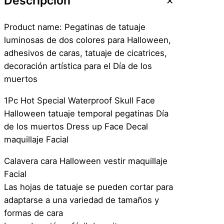
Descripción
C
a
Product name: Pegatinas de tatuaje
t
luminosas de dos colores para Halloween,
r
adhesivos de caras, tatuaje de cicatrices,
i
decoración artística para el Día de los
n
muertos
a
–
1Pc Hot Special Waterproof Skull Face
F
Halloween tatuaje temporal pegatinas Día
l
de los muertos Dress up Face Decal
u
maquillaje Facial
o
Calavera cara Halloween vestir maquillaje
r
Facial
e
Las hojas de tatuaje se pueden cortar para
c
adaptarse a una variedad de tamaños y
e
formas de cara
n