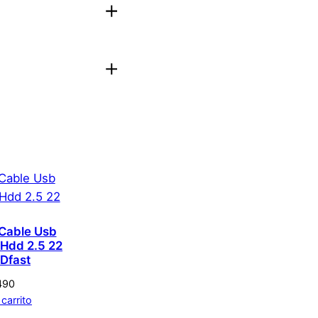
aloración.
Acceder
Cable Usb
 Hdd 2.5 22
 Dfast
490
 carrito