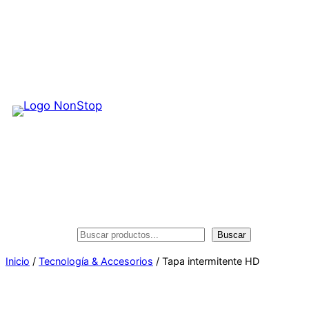
Saltar
al
contenido
Buscar
Buscar
Inicio
/
Tecnología & Accesorios
/ Tapa intermitente HD