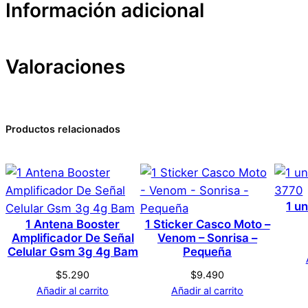
Información adicional
Valoraciones
Atributos
Valor
Peso
Dimensiones
0 valoraciones en Tapa 
Productos relacionados
Marca
No hay valoraciones aún. Solo los usuarios registrado
Color
1 un
1 Antena Booster
1 Sticker Casco Moto –
Amplificador De Señal
Venom – Sonrisa –
Tamaño
Celular Gsm 3g 4g Bam
Pequeña
$
5.290
$
9.490
Añadir al carrito
Añadir al carrito