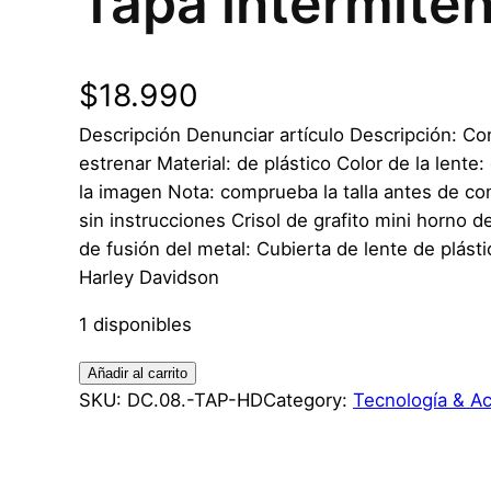
Tapa intermite
$
18.990
Descripción Denunciar artículo Descripción: Co
estrenar Material: de plástico Color de la lent
la imagen Nota: comprueba la talla antes de com
sin instrucciones Crisol de grafito mini horno d
de fusión del metal: Cubierta de lente de plás
Harley Davidson
1 disponibles
T
Añadir al carrito
a
SKU:
DC.08.-TAP-HD
Category:
Tecnología & A
p
a
i