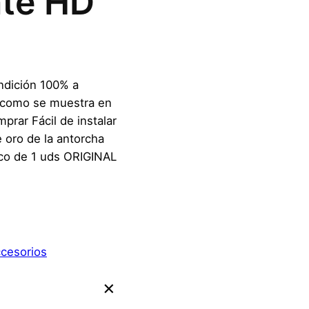
nte HD
ndición 100% a
e: como se muestra en
prar Fácil de instalar
e oro de la antorcha
tico de 1 uds ORIGINAL
ccesorios