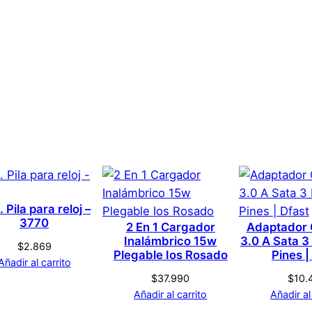
i
d
a
d
0,1 kg
3 × 5 × 5 cm
intermitente HD
Genérica
s que hayan comprado este producto pueden hacer una v
Salmon
. Pila para reloj –
3770
2 En 1 Cargador
Adaptador 
Inalámbrico 15w
3.0 A Sata 3
L
$
2.869
Plegable Ios Rosado
Pines |
Añadir al carrito
$
37.990
$
10.
Añadir al carrito
Añadir al