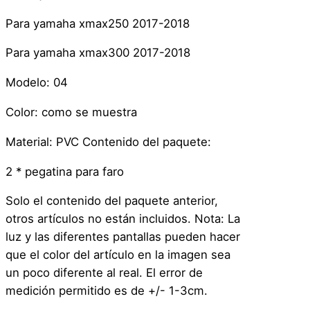
t
o
Para yamaha xmax250 2017-2018
c
Para yamaha xmax300 2017-2018
i
c
Modelo: 04
l
Color: como se muestra
e
t
Material: PVC Contenido del paquete:
a
–
2 * pegatina para faro
Y
Solo el contenido del paquete anterior,
a
otros artículos no están incluidos. Nota: La
m
luz y las diferentes pantallas pueden hacer
a
que el color del artículo en la imagen sea
h
un poco diferente al real. El error de
a
medición permitido es de +/- 1-3cm.
A