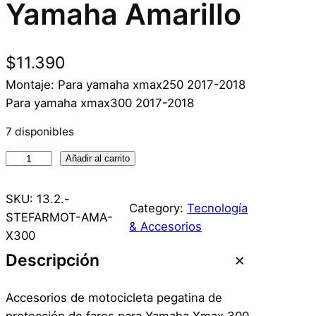
Yamaha Amarillo
$
11.390
Montaje: Para yamaha xmax250 2017-2018
Para yamaha xmax300 2017-2018
7 disponibles
S
Añadir al carrito
t
i
SKU:
13.2.-
Category:
Tecnología
c
STEFARMOT-AMA-
& Accesorios
k
X300
e
Descripción
r
P
Accesorios de motocicleta pegatina de
r
protección de faros para Yamaha Xmax 300