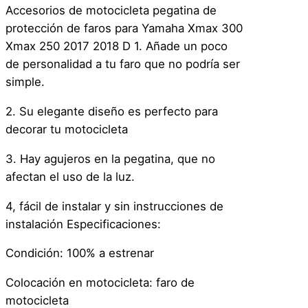
m
Accesorios de motocicleta pegatina de
a
protección de faros para Yamaha Xmax 300
r
Xmax 250 2017 2018 D 1. Añade un poco
i
de personalidad a tu faro que no podría ser
l
simple.
l
o
2. Su elegante diseño es perfecto para
c
decorar tu motocicleta
a
3. Hay agujeros en la pegatina, que no
n
afectan el uso de la luz.
t
i
4, fácil de instalar y sin instrucciones de
d
instalación Especificaciones:
a
d
Condición: 100% a estrenar
Colocación en motocicleta: faro de
motocicleta