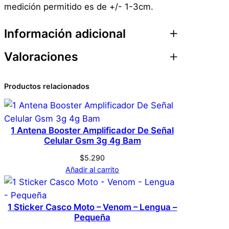
medición permitido es de +/- 1-3cm.
Información adicional
Valoraciones
Atributos
Valor
Peso
0,1 kg
0 valoraciones en
Productos relacionados
Dimensiones
1 × 1 × 1 cm
Sticker Protección
Genérica
Marca
Faros De Motocicleta –
1 Antena Booster Amplificador De Señal
Celular Gsm 3g 4g Bam
Yamaha Amarillo
Amarillo
Color
$
5.290
Añadir al carrito
No hay valoraciones aún. Solo los usuarios
registrados que hayan comprado este
producto pueden hacer una valoración.
1 Sticker Casco Moto – Venom – Lengua –
Acceder
Pequeña