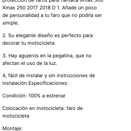
o
Xmax 250 2017 2018 D 1. Añade un poco
t
de personalidad a tu faro que no podría ser
e
simple.
c
c
2. Su elegante diseño es perfecto para
i
decorar tu motocicleta
ó
3. Hay agujeros en la pegatina, que no
n
afectan el uso de la luz.
F
a
4, fácil de instalar y sin instrucciones de
r
instalación Especificaciones:
o
s
Condición: 100% a estrenar
D
Colocación en motocicleta: faro de
e
motocicleta
M
o
Montaje: