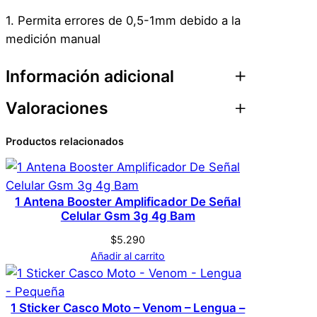
1. Permita errores de 0,5-1mm debido a la
medición manual
Información adicional
Valoraciones
Atributos
Valor
Peso
0,1 kg
Productos relacionados
0 valoraciones en
Dimensiones
4 × 22 × 7 cm
porta filtro – Mango
Genérica
Marca
Cafe
1 Antena Booster Amplificador De Señal
Celular Gsm 3g 4g Bam
$
5.290
No hay valoraciones aún. Solo los usuarios
Cafe
Color
Añadir al carrito
registrados que hayan comprado este
producto pueden hacer una valoración.
Acceder
1 Sticker Casco Moto – Venom – Lengua –