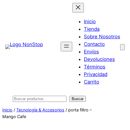
Saltar
al
contenido
Inicio
Tienda
Sobre Nosotros
Contacto
Envíos
Devoluciones
Términos
Privacidad
Carrito
Buscar
Buscar
Inicio
/
Tecnología & Accesorios
/ porta filtro –
Mango Cafe