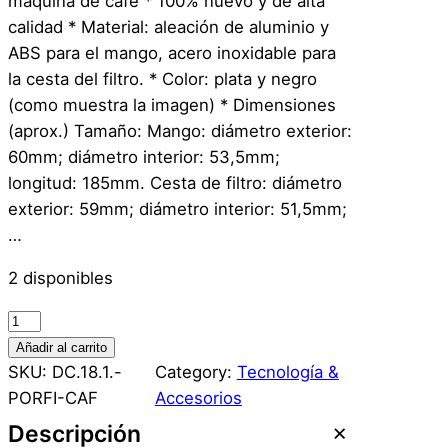
máquina de café * 100% nuevo y de alta
calidad * Material: aleación de aluminio y
ABS para el mango, acero inoxidable para
la cesta del filtro. * Color: plata y negro
(como muestra la imagen) * Dimensiones
(aprox.) Tamaño: Mango: diámetro exterior:
60mm; diámetro interior: 53,5mm;
longitud: 185mm. Cesta de filtro: diámetro
exterior: 59mm; diámetro interior: 51,5mm;
…
2 disponibles
p
o
Añadir al carrito
r
SKU:
DC.18.1.-
Category:
Tecnología &
t
PORFI-CAF
Accesorios
a
Descripción