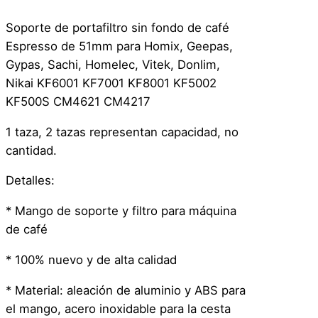
f
i
Soporte de portafiltro sin fondo de café
l
Espresso de 51mm para Homix, Geepas,
t
Gypas, Sachi, Homelec, Vitek, Donlim,
r
Nikai KF6001 KF7001 KF8001 KF5002
o
KF500S CM4621 CM4217
–
M
1 taza, 2 tazas representan capacidad, no
a
cantidad.
n
Detalles:
g
o
* Mango de soporte y filtro para máquina
C
de café
a
f
* 100% nuevo y de alta calidad
e
* Material: aleación de aluminio y ABS para
c
el mango, acero inoxidable para la cesta
a