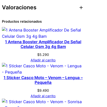
Valoraciones
Atributos
Valor
Peso
0,1 kg
0 valoraciones en
Productos relacionados
Dimensiones
1 × 1 × 1 cm
Pendrive Llavero 2tb +
Genérica
Marca
Adaptador Usb A Micro
1 Antena Booster Amplificador De Señal
Celular Gsm 3g 4g Bam
Usb
Plateado
Color
$
5.290
Añadir al carrito
No hay valoraciones aún. Solo los usuarios
registrados que hayan comprado este
producto pueden hacer una valoración.
1 Sticker Casco Moto – Venom – Lengua –
Acceder
Pequeña
$
9.490
Añadir al carrito