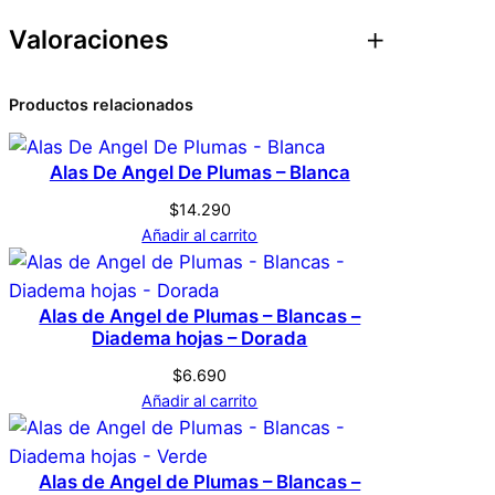
d
Valoraciones
Atributos
Valor
Peso
0,1 kg
0 valoraciones en
Productos relacionados
Dimensiones
1 × 1 × 1 cm
Mascara Halloween
Alas De Angel De Plumas – Blanca
Genérica
Marca
Joker Guasón – Luces
$
14.290
Led Neón
Añadir al carrito
Salmon
Color
No hay valoraciones aún. Solo los usuarios
Alas de Angel de Plumas – Blancas –
registrados que hayan comprado este
Diadema hojas – Dorada
producto pueden hacer una valoración.
$
6.690
Acceder
Añadir al carrito
Alas de Angel de Plumas – Blancas –