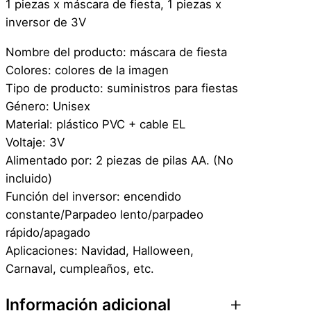
u
1 piezas x máscara de fiesta, 1 piezas x
c
inversor de 3V
e
Nombre del producto: máscara de fiesta
s
Colores: colores de la imagen
L
Tipo de producto: suministros para fiestas
e
Género: Unisex
d
Material: plástico PVC + cable EL
N
Voltaje: 3V
e
Alimentado por: 2 piezas de pilas AA. (No
ó
incluido)
n
Función del inversor: encendido
c
constante/Parpadeo lento/parpadeo
a
rápido/apagado
n
Aplicaciones: Navidad, Halloween,
t
Carnaval, cumpleaños, etc.
i
d
Información adicional
a