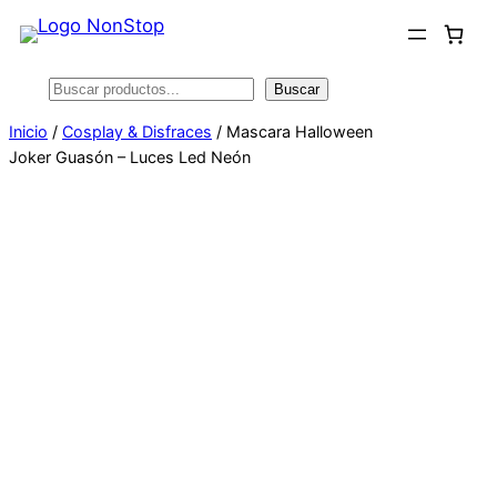
Saltar
al
contenido
Buscar
Buscar
Inicio
/
Cosplay & Disfraces
/ Mascara Halloween
Joker Guasón – Luces Led Neón