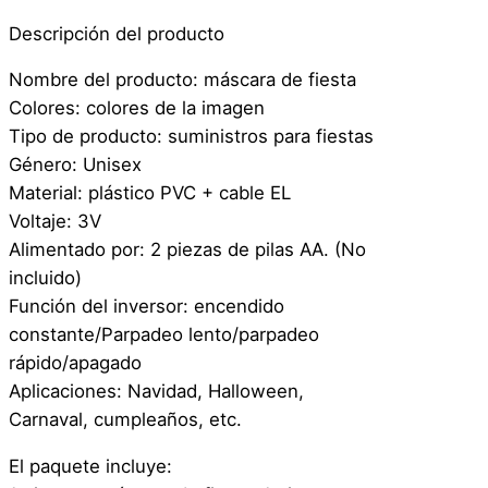
w
Descripción del producto
e
e
Nombre del producto: máscara de fiesta
n
Colores: colores de la imagen
J
Tipo de producto: suministros para fiestas
o
Género: Unisex
k
Material: plástico PVC + cable EL
e
Voltaje: 3V
r
Alimentado por: 2 piezas de pilas AA. (No
G
incluido)
u
Función del inversor: encendido
a
constante/Parpadeo lento/parpadeo
s
rápido/apagado
ó
Aplicaciones: Navidad, Halloween,
n
Carnaval, cumpleaños, etc.
–
L
El paquete incluye: