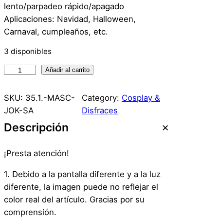
lento/parpadeo rápido/apagado
Aplicaciones: Navidad, Halloween,
Carnaval, cumpleaños, etc.
3 disponibles
M
Añadir al carrito
a
s
SKU:
35.1.-MASC-
Category:
Cosplay &
c
JOK-SA
Disfraces
a
Descripción
r
a
¡Presta atención!
H
a
1. Debido a la pantalla diferente y a la luz
l
diferente, la imagen puede no reflejar el
l
color real del artículo. Gracias por su
o
comprensión.