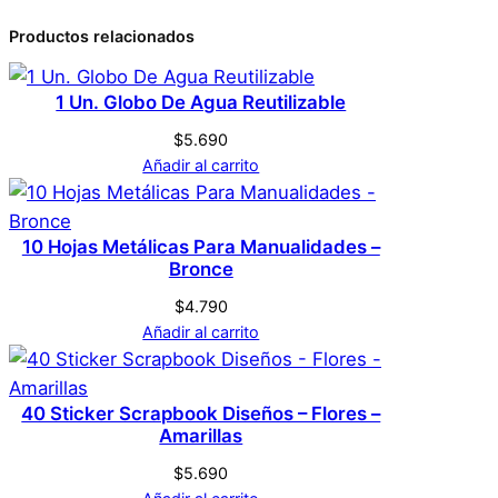
Atributos
Valor
Peso
0,1 kg
u
Productos relacionados
l
0 valoraciones en
Dimensiones
1 × 2 × 2 cm
a
Filigrana Scrapbooking
1 Un. Globo De Agua Reutilizable
r
Genérica
Marca
– Circular
c
$
5.690
a
Añadir al carrito
n
No hay valoraciones aún. Solo los usuarios
Dorado
Color
t
registrados que hayan comprado este
10 Hojas Metálicas Para Manualidades –
i
producto pueden hacer una valoración.
Bronce
d
Acceder
a
$
4.790
Añadir al carrito
d
40 Sticker Scrapbook Diseños – Flores –
Amarillas
$
5.690