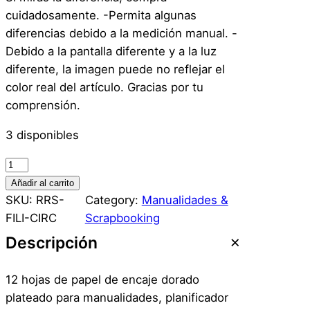
cuidadosamente. -Permita algunas
diferencias debido a la medición manual. -
Debido a la pantalla diferente y a la luz
diferente, la imagen puede no reflejar el
color real del artículo. Gracias por tu
comprensión.
3 disponibles
F
i
Añadir al carrito
l
SKU:
RRS-
Category:
Manualidades &
i
FILI-CIRC
Scrapbooking
g
Descripción
r
a
12 hojas de papel de encaje dorado
n
plateado para manualidades, planificador
a