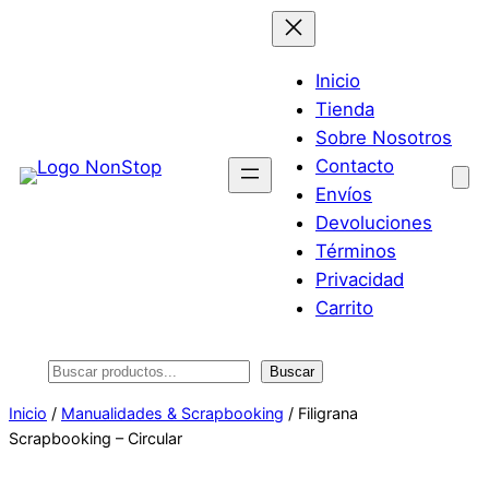
Saltar
al
contenido
Inicio
Tienda
Sobre Nosotros
Contacto
Envíos
Devoluciones
Términos
Privacidad
Carrito
Buscar
Buscar
Inicio
/
Manualidades & Scrapbooking
/ Filigrana
Scrapbooking – Circular