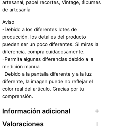
artesanal, papel recortes, Vintage, álbumes
S
de artesanía
c
r
Aviso
a
-Debido a los diferentes lotes de
p
producción, los detalles del producto
b
pueden ser un poco diferentes. Si miras la
o
diferencia, compra cuidadosamente.
o
-Permita algunas diferencias debido a la
k
medición manual.
i
-Debido a la pantalla diferente y a la luz
n
diferente, la imagen puede no reflejar el
g
color real del artículo. Gracias por tu
–
comprensión.
C
Información adicional
i
r
Valoraciones
c