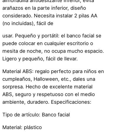
almohadilla antideslizante inferior, evita
a
arañazos en la parte inferior, diseño
n
considerado. Necesita instalar 2 pilas AA
c
(no incluidas), fácil de
í
usar. Pequeño y portátil: el banco facial se
a
puede colocar en cualquier escritorio o
,
mesita de noche, no ocupa mucho espacio.
J
Ligero y pequeño, fácil de llevar.
u
g
Material ABS: regalo perfecto para niños en
u
cumpleaños, Halloween, etc., dales una
e
sorpresa. Hecho de excelente material
t
ABS, seguro y respetuoso con el medio
e
ambiente, duradero. Especificaciones:
C
o
Tipo de artículo: Banco facial
m
Material: plástico
e