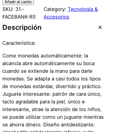
F
Añadir al carrito
a
SKU:
31.-
Category:
Tecnología &
c
FACEBANK-RS
Accesorios
e
Descripción
B
a
Característica:
n
k
Come monedas automáticamente: la
R
alcancía abre automáticamente su boca
o
cuando se extiende la mano para darle
s
monedas. Se adapta a casi todos los tipos
a
de monedas estándar, divertido y práctico.
d
Juguete interesante: patrón de cara único,
a
tacto agradable para la piel, único e
,
interesante, atrae la atención de los niños,
A
se puede utilizar como un juguete mientras
l
se ahorra dinero. Diseño antideslizante:
c