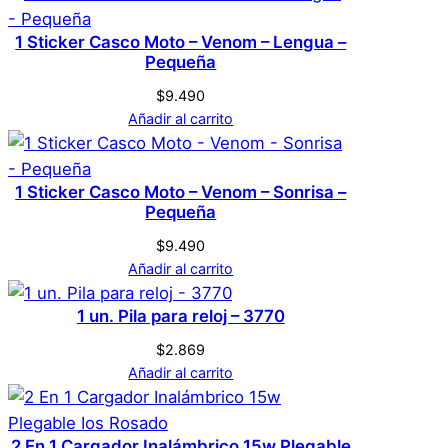
Bank Rosada,
Genérica
Marca
Alcancía, Juguete
1 Sticker Casco Moto – Venom – Lengua –
Pequeña
Come Monedas
$
9.490
Rosa
Color
Chanchito
Añadir al carrito
No hay valoraciones aún. Solo los usuarios
1 Sticker Casco Moto – Venom – Sonrisa –
registrados que hayan comprado este
Pequeña
producto pueden hacer una valoración.
$
9.490
Acceder
Añadir al carrito
1 un. Pila para reloj – 3770
$
2.869
Añadir al carrito
2 En 1 Cargador Inalámbrico 15w Plegable