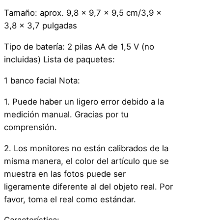
M
Tamaño: aprox. 9,8 x 9,7 x 9,5 cm/3,9 x
o
3,8 x 3,7 pulgadas
n
Tipo de batería: 2 pilas AA de 1,5 V (no
e
incluidas) Lista de paquetes:
d
a
1 banco facial Nota:
s
C
1. Puede haber un ligero error debido a la
h
medición manual. Gracias por tu
a
comprensión.
n
2. Los monitores no están calibrados de la
c
misma manera, el color del artículo que se
h
muestra en las fotos puede ser
i
ligeramente diferente al del objeto real. Por
t
favor, toma el real como estándar.
o
c