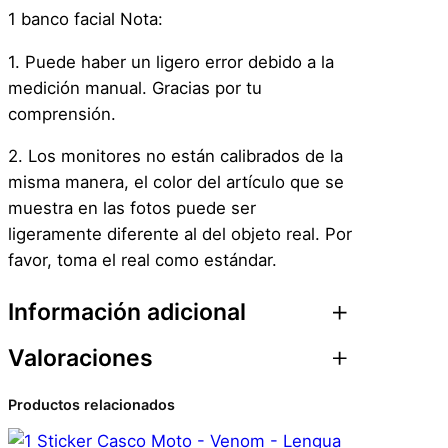
1 banco facial Nota:
1. Puede haber un ligero error debido a la
medición manual. Gracias por tu
comprensión.
2. Los monitores no están calibrados de la
misma manera, el color del artículo que se
muestra en las fotos puede ser
ligeramente diferente al del objeto real. Por
favor, toma el real como estándar.
Información adicional
Valoraciones
Atributos
Valor
Peso
0,1 kg
Productos relacionados
0 valoraciones en Face
Dimensiones
1 × 1 × 1 cm