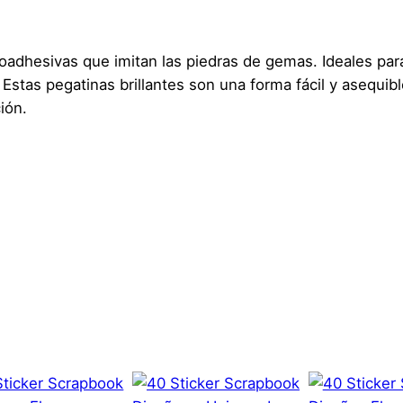
l
s
toadhesivas que imitan las piedras de gemas. Ideales pa
D
Estas pegatinas brillantes son una forma fácil y asequib
o
ión.
t
–
G
l
i
t
0,1 kg
e
r
1 × 1 × 1 cm
c
s Dot – Gliter
a
Genérica
n
t
s que hayan comprado este producto pueden hacer una v
i