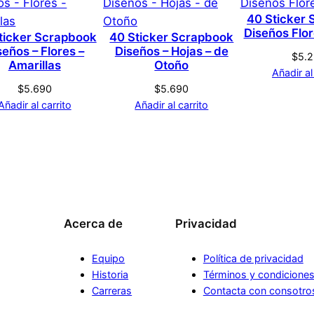
Multicolor
d
40 Sticker
a
Diseños Flo
ticker Scrapbook
40 Sticker Scrapbook
d
seños – Flores –
Diseños – Hojas – de
$
5.
Amarillas
Otoño
Añadir al
$
5.690
$
5.690
Añadir al carrito
Añadir al carrito
Acerca de
Privacidad
Equipo
Política de privacidad
Historia
Términos y condicione
Carreras
Contacta con consotro