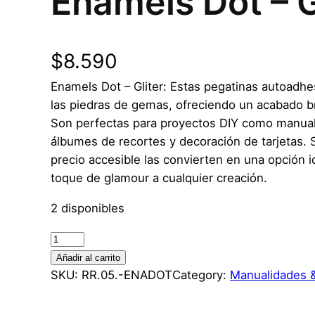
Enamels Dot – G
$
8.590
Enamels Dot – Gliter: Estas pegatinas autoadhes
las piedras de gemas, ofreciendo un acabado bri
Son perfectas para proyectos DIY como manual
álbumes de recortes y decoración de tarjetas. Su
precio accesible las convierten en una opción i
toque de glamour a cualquier creación.
2 disponibles
E
n
Añadir al carrito
a
SKU:
RR.05.-ENADOT
Category:
Manualidades 
m
e