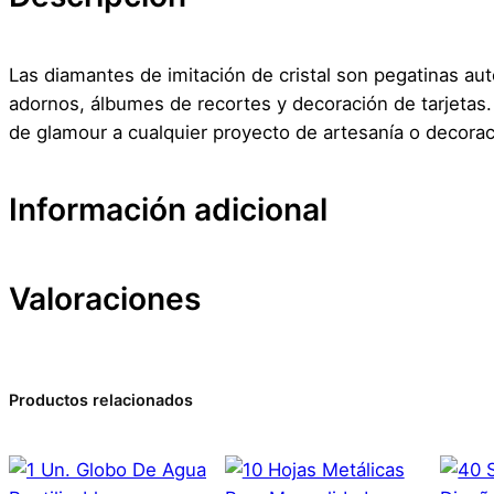
Las diamantes de imitación de cristal son pegatinas au
adornos, álbumes de recortes y decoración de tarjetas. 
de glamour a cualquier proyecto de artesanía o decorac
Información adicional
Valoraciones
Atributos
Valor
Peso
Dimensiones
0 valoraciones en Enamel
Productos relacionados
Marca
No hay valoraciones aún. Solo los usuarios registrado