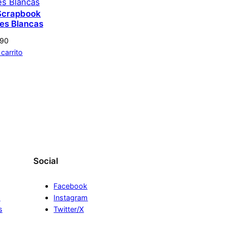
 Scrapbook
res Blancas
290
 carrito
Social
Facebook
s
Instagram
s
Twitter/X