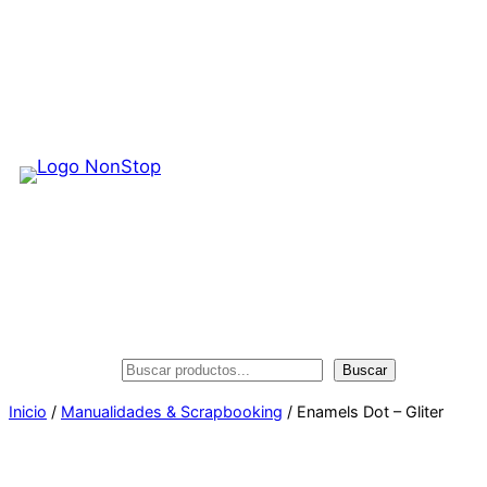
Saltar
al
contenido
Buscar
Buscar
Inicio
/
Manualidades & Scrapbooking
/ Enamels Dot – Gliter