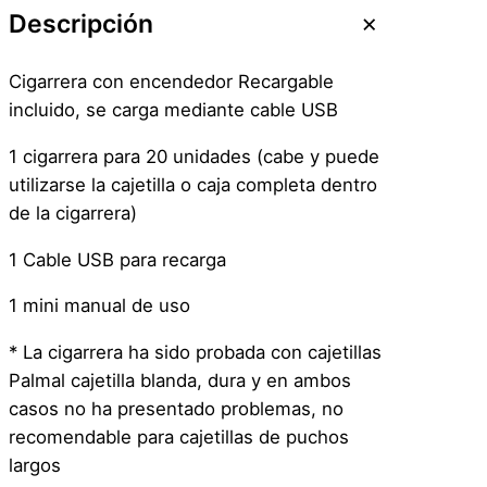
r
Descripción
e
r
Cigarrera con encendedor Recargable
a
incluido, se carga mediante cable USB
C
o
1 cigarrera para 20 unidades (cabe y puede
n
utilizarse la cajetilla o caja completa dentro
E
de la cigarrera)
n
1 Cable USB para recarga
c
e
1 mini manual de uso
n
d
* La cigarrera ha sido probada con cajetillas
e
Palmal cajetilla blanda, dura y en ambos
d
casos no ha presentado problemas, no
o
recomendable para cajetillas de puchos
r
largos