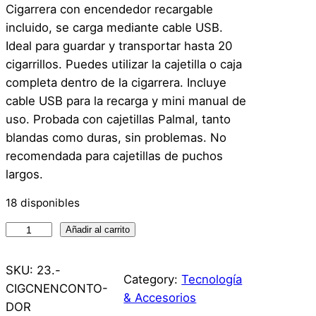
Cigarrera con encendedor recargable
incluido, se carga mediante cable USB.
Ideal para guardar y transportar hasta 20
cigarrillos. Puedes utilizar la cajetilla o caja
completa dentro de la cigarrera. Incluye
cable USB para la recarga y mini manual de
uso. Probada con cajetillas Palmal, tanto
blandas como duras, sin problemas. No
recomendada para cajetillas de puchos
largos.
18 disponibles
C
Añadir al carrito
i
g
SKU:
23.-
Category:
Tecnología
a
CIGCNENCONTO-
& Accesorios
r
DOR