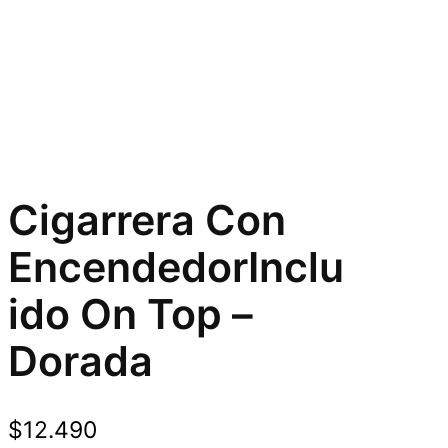
Cigarrera Con
EncendedorInclu
ido On Top –
Dorada
$
12.490