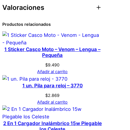
Valoraciones
d
Atributos
Valor
Peso
0,1 kg
a
c
0 valoraciones en
Productos relacionados
Dimensiones
1 × 1 × 1 cm
a
Cigarrera Con
n
Genérica
Marca
t
EncendedorIncluido
1 Sticker Casco Moto – Venom – Lengua –
i
Pequeña
On Top – Dorada
d
Dorada
Color
$
9.490
a
Añadir al carrito
No hay valoraciones aún. Solo los usuarios
d
registrados que hayan comprado este
1 un. Pila para reloj – 3770
producto pueden hacer una valoración.
$
2.869
Acceder
Añadir al carrito
2 En 1 Cargador Inalámbrico 15w Plegable
Ios Celeste