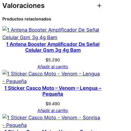
r
Valoraciones
–
Atributos
Valor
Peso
0,1 kg
S
Productos relacionados
0 valoraciones en
Dimensiones
1 × 1 × 1 cm
R
–
Cigarrera con
N
Genérica
Marca
encendedor – SR – No
1 Antena Booster Amplificador De Señal
o
Celular Gsm 3g 4g Bam
Desmontable – Dorada
D
$
5.290
e
Dorado
Color
Añadir al carrito
s
No hay valoraciones aún. Solo los usuarios
m
registrados que hayan comprado este
o
1 Sticker Casco Moto – Venom – Lengua –
producto pueden hacer una valoración.
n
Pequeña
Acceder
t
$
9.490
a
Añadir al carrito
b
l