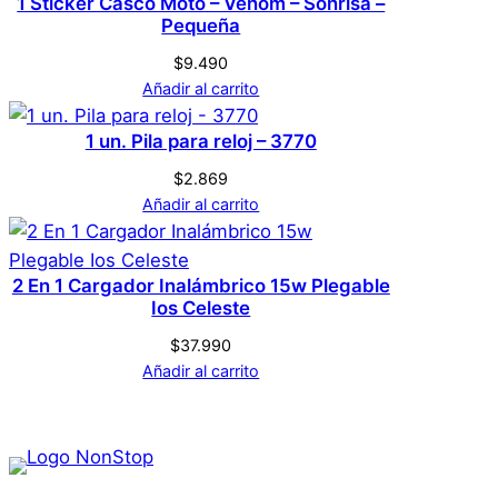
e
1 Sticker Casco Moto – Venom – Sonrisa –
Pequeña
–
D
$
9.490
o
Añadir al carrito
r
1 un. Pila para reloj – 3770
a
d
$
2.869
a
Añadir al carrito
c
a
2 En 1 Cargador Inalámbrico 15w Plegable
n
Ios Celeste
t
$
37.990
i
Añadir al carrito
d
a
d