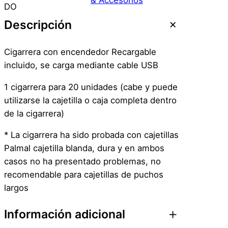
& Accesorios
r
DO
r
Descripción
e
r
Cigarrera con encendedor Recargable
a
incluido, se carga mediante cable USB
c
o
1 cigarrera para 20 unidades (cabe y puede
n
utilizarse la cajetilla o caja completa dentro
e
de la cigarrera)
n
* La cigarrera ha sido probada con cajetillas
c
Palmal cajetilla blanda, dura y en ambos
e
casos no ha presentado problemas, no
n
recomendable para cajetillas de puchos
d
largos
e
d
Información adicional
o