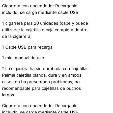
r
Cigarrera con encendedor Recargable
a
incluido, se carga mediante cable USB
C
o
1 cigarrera para 20 unidades (cabe y puede
n
utilizarse la cajetilla o caja completa dentro
E
de la cigarrera)
n
1 Cable USB para recarga
c
e
1 mini manual de uso
n
d
* La cigarrera ha sido probada con cajetillas
e
Palmal cajetilla blanda, dura y en ambos
d
casos no ha presentado problemas, no
o
recomendable para cajetillas de puchos
r
largos
I
Cigarrera con encendedor Recargable
n
incluido, se carga mediante cable USB