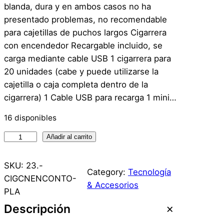
blanda, dura y en ambos casos no ha
presentado problemas, no recomendable
para cajetillas de puchos largos Cigarrera
con encendedor Recargable incluido, se
carga mediante cable USB 1 cigarrera para
20 unidades (cabe y puede utilizarse la
cajetilla o caja completa dentro de la
cigarrera) 1 Cable USB para recarga 1 mini…
16 disponibles
C
Añadir al carrito
i
g
SKU:
23.-
Category:
Tecnología
a
CIGCNENCONTO-
& Accesorios
r
PLA
r
Descripción
e