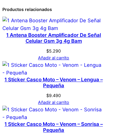
d
0 valoraciones en
Productos relacionados
Dimensiones
1 × 1 × 1 cm
a
Cigarrera Con
c
Genérica
Marca
a
Encendedor Incluido
1 Antena Booster Amplificador De Señal
n
Celular Gsm 3g 4g Bam
On Top – Plateada
t
Plateada
Color
$
5.290
i
Añadir al carrito
No hay valoraciones aún. Solo los usuarios
d
registrados que hayan comprado este
a
producto pueden hacer una valoración.
d
1 Sticker Casco Moto – Venom – Lengua –
Acceder
Pequeña
$
9.490
Añadir al carrito
1 Sticker Casco Moto – Venom – Sonrisa –
Pequeña