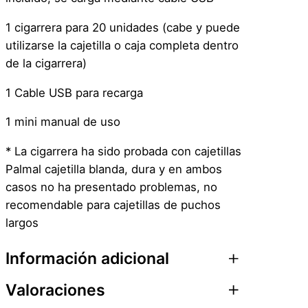
c
l
1 cigarrera para 20 unidades (cabe y puede
u
utilizarse la cajetilla o caja completa dentro
i
de la cigarrera)
d
o
1 Cable USB para recarga
O
1 mini manual de uso
n
T
* La cigarrera ha sido probada con cajetillas
o
Palmal cajetilla blanda, dura y en ambos
p
casos no ha presentado problemas, no
–
recomendable para cajetillas de puchos
P
largos
l
a
Información adicional
t
Valoraciones
e
Atributos
Valor
Peso
0,1 kg
a