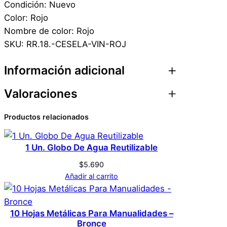
Condición: Nuevo
Color: Rojo
Nombre de color: Rojo
SKU: RR.18.-CESELA-VIN-ROJ
Información adicional
Valoraciones
Atributos
Valor
Peso
0,1 kg
Productos relacionados
0 valoraciones en Cera
Dimensiones
2 × 5 × 5 cm
Sellado Lacre – Vino –
1 Un. Globo De Agua Reutilizable
Genérica
Marca
Rojo
$
5.690
Añadir al carrito
No hay valoraciones aún. Solo los usuarios
Burdeo
Color
registrados que hayan comprado este
10 Hojas Metálicas Para Manualidades –
producto pueden hacer una valoración.
Bronce