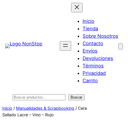
Saltar
al
contenido
Inicio
Tienda
Sobre Nosotros
Contacto
Envíos
Devoluciones
Términos
Privacidad
Carrito
Buscar
Buscar
Inicio
/
Manualidades & Scrapbooking
/ Cera
Sellado Lacre – Vino – Rojo