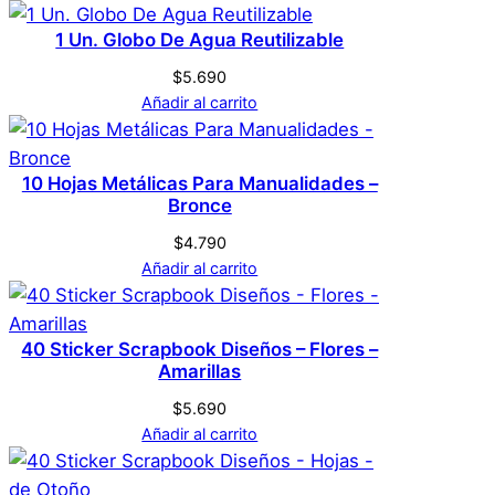
Sellado Lacre – Dorada
1 Un. Globo De Agua Reutilizable
Genérica
Marca
$
5.690
No hay valoraciones aún. Solo los usuarios
Añadir al carrito
registrados que hayan comprado este
Dorado
Color
producto pueden hacer una valoración.
10 Hojas Metálicas Para Manualidades –
Acceder
Bronce
$
4.790
Añadir al carrito
40 Sticker Scrapbook Diseños – Flores –
Amarillas
$
5.690
Añadir al carrito