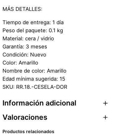
MÁS DETALLES:
Tiempo de entrega: 1 día
Peso del paquete: 0.1 kg
Material: cera / vidrio
Garantía: 3 meses
Condición: Nuevo
Color: Amarillo
Nombre de color: Amarillo
Edad mínima sugerida: 15
SKU: RR.18.-CESELA-DOR
Información adicional
Valoraciones
Atributos
Valor
Peso
0,1 kg
Productos relacionados
0 valoraciones en Cera
Dimensiones
2 × 5 × 5 cm